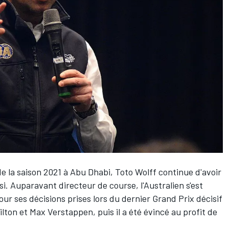
de la saison 2021 à Abu Dhabi, Toto Wolff continue d'avoir
i. Auparavant directeur de course, l'Australien s'est
ur ses décisions prises lors du dernier Grand Prix décisif
ilton
et
Max Verstappen
, puis il a été évincé au profit de