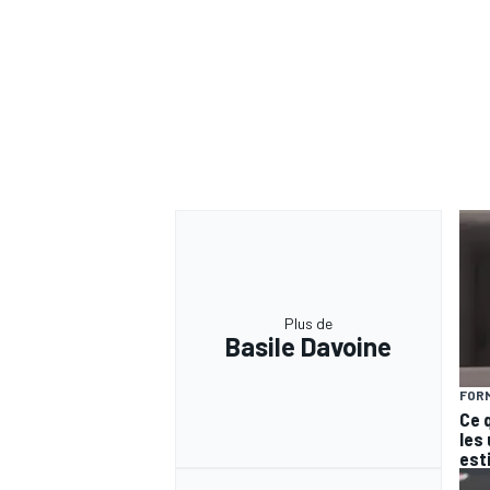
Plus de
Basile Davoine
FORM
Ce 
les
est