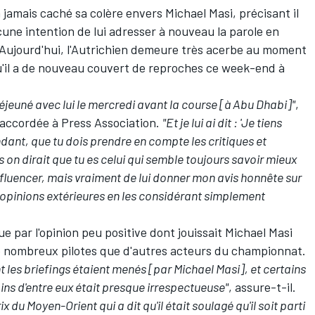
a jamais caché sa colère envers Michael Masi, précisant il
cune intention de lui adresser à nouveau la parole en
 Aujourd'hui, l'Autrichien demeure très acerbe au moment
qu'il a de nouveau couvert de reproches ce week-end à
déjeuné avec lui le mercredi avant la course [à Abu Dhabi]"
,
 accordée à Press Association.
"Et je lui ai dit : 'Je tiens
dant, que tu dois prendre en compte les critiques et
is on dirait que tu es celui qui semble toujours savoir mieux
l'influencer, mais vraiment de lui donner mon avis honnête sur
ux opinions extérieures en les considérant simplement
que par l'opinion peu positive dont jouissait Michael Masi
e nombreux pilotes que d'autres acteurs du championnat.
t les briefings étaient menés [par Michael Masi], et certains
tains d'entre eux était presque irrespectueuse"
, assure-t-il.
x du Moyen-Orient qui a dit qu'il était soulagé qu'il soit parti