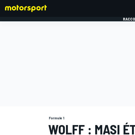
RACCO
FORMULE 1
Formule 1
WOLFF : MASI É