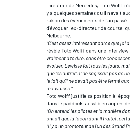
Directeur de
Mercedes
, Toto Wolff n'
y a quelques semaines qu'il n'avait au
raison des événements de l'an passé.
d'évoquer l'ex-directeur de course, 
Melbourne.
"C'est assez intéressant parce que j'ai 
révèle Toto Wolff dans une interview
vraiment à te dire, sans être condescen
évoluer. Lewis le fait tous les jours, ma
que les autres'. Il ne s'agissait pas de 
le fait qu'il ne devait pas être fermé a
mauvaises."
Toto Wolff justifie sa position à l'épo
dans le paddock, aussi bien auprès d
"On entend les pilotes et la manière don
ont dit que la façon dont il traitait cer
"Il y a un promoteur de l'un des Grand Pri