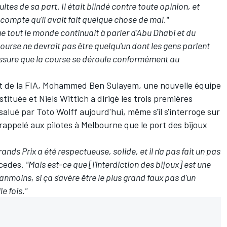
ltes de sa part. Il était blindé contre toute opinion, et
u compte qu'il avait fait quelque chose de mal."
ue tout le monde continuait à parler d'Abu Dhabi et du
course ne devrait pas être quelqu'un dont les gens parlent
'assure que la course se déroule conformément au
nt de la FIA, Mohammed Ben Sulayem, une nouvelle équipe
tituée et Niels Wittich a dirigé les trois premières
salué par Toto Wolff aujourd'hui, même s'il s'interroge sur
r rappelé aux pilotes à Melbourne que
le port des bijoux
rands Prix a été respectueuse, solide, et il n'a pas fait un pas
rcedes.
"Mais est-ce que [l'interdiction des bijoux] est une
anmoins, si ça s'avère être le plus grand faux pas d'un
e fois."