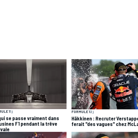
ULE 1
1 j
FORMULE 1
2 j
qui se passe vraiment dans
Häkkinen : Recruter Verstapp
 usines F1 pendant la trêve
ferait "des vagues" chez McL
ivale