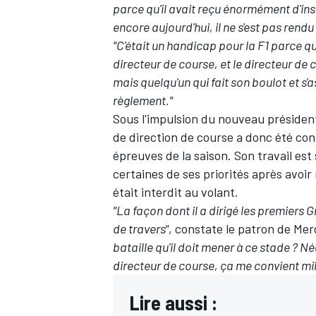
parce qu'il avait reçu énormément d'insu
encore aujourd'hui, il ne s'est pas rend
"C'était un handicap pour la F1 parce q
directeur de course, et le directeur de 
mais quelqu'un qui fait son boulot et s
règlement."
Sous l'impulsion du nouveau préside
de direction de course a donc été cons
épreuves de la saison. Son travail est 
certaines de ses priorités après avoi
était interdit au volant
.
"La façon dont il a dirigé les premiers G
de travers"
, constate le patron de Me
bataille qu'il doit mener à ce stade ? Né
directeur de course, ça me convient mill
Lire aussi :