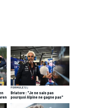
FORMULE 1
2 j
en
Briatore : "Je ne sais pas
aren
pourquoi Alpine ne gagne pas"