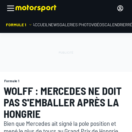
FORMULE 1
ACCUEIL
NEWS
GALERIES PHOTO
VIDÉOS
CALENDRIER
R
Formule 1
WOLFF : MERCEDES NE DOIT
PAS S'EMBALLER APRÈS LA
HONGRIE
Bien que Mercedes ait signé la pole position et
mené le plus de tours au Grand Prix de Hongrie,