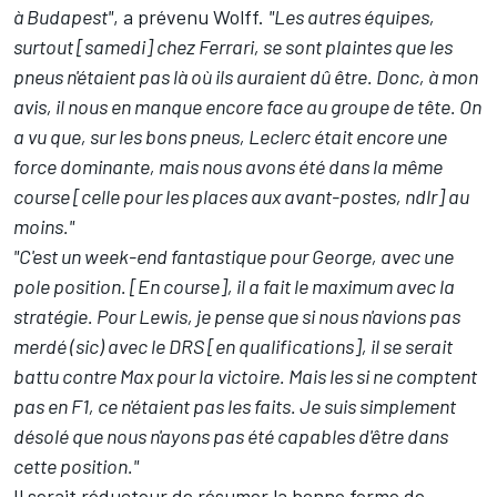
à Budapest"
, a prévenu Wolff.
"Les autres équipes,
surtout [samedi] chez Ferrari, se sont plaintes que les
pneus n'étaient pas là où ils auraient dû être. Donc, à mon
avis, il nous en manque encore face au groupe de tête. On
a vu que, sur les bons pneus, Leclerc était encore une
force dominante, mais nous avons été dans la même
course [celle pour les places aux avant-postes, ndlr] au
moins."
"C'est un week-end fantastique pour George, avec une
pole position. [En course], il a fait le maximum avec la
stratégie. Pour Lewis, je pense que si nous n'avions pas
merdé (sic) avec le DRS [en qualifications], il se serait
battu contre Max pour la victoire. Mais les si ne comptent
pas en F1, ce n'étaient pas les faits. Je suis simplement
désolé que nous n'ayons pas été capables d'être dans
cette position."
Il serait réducteur de résumer la bonne forme de