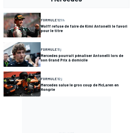
FORMULE 1
21 h
Wolff refuse de faire de Kimi Antonelli le favori
pour le titre
FORMULE 1
1 j
Mercedes pourrait pénaliser Antonelli lors de
son Grand Prix à domicile
FORMULE 1
2 j
Mercedes salue le gros coup de McLaren en
Hongrie