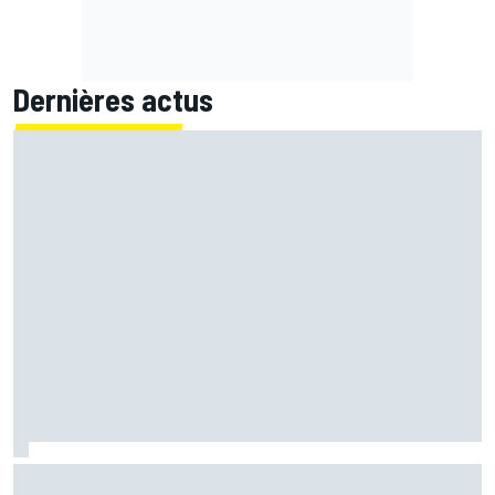
Dernières actus
Ferrari F2002 : une domination parfois ternie par les
polémiques