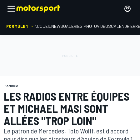
FORMULE 1
ACCUEIL
NEWS
GALERIES PHOTO
VIDÉOS
CALENDRIER
R
Formule 1
LES RADIOS ENTRE ÉQUIPES
ET MICHAEL MASI SONT
ALLÉES "TROP LOIN"
Le patron de Mercedes, Toto Wolff, est d'accord
pour dire que les directeurs d'équipe de Formule 1