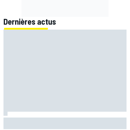
Dernières actus
EL1 - Álex Márquez donne le ton pour la reprise