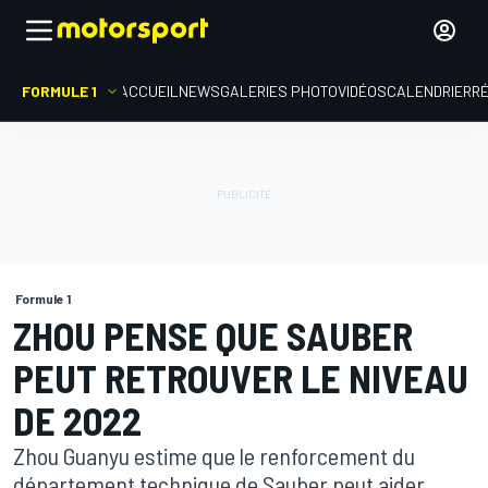
FORMULE 1
ACCUEIL
NEWS
GALERIES PHOTO
VIDÉOS
CALENDRIER
R
Formule 1
ZHOU PENSE QUE SAUBER
PEUT RETROUVER LE NIVEAU
DE 2022
Zhou Guanyu estime que le renforcement du
département technique de Sauber peut aider