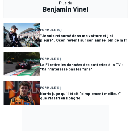
Plus de
Benjamin Vinel
FORMULE 1
4 j
"Je suis retourné dans ma voiture et j'ai
pleuré" : Ocon revient sur son année loin de la F1
FORMULE 1
7 j
La F1 retire les données des batteries à la TV :
"Ça n'intéresse pas les fans"
FORMULE 1
9 j
Norris juge qu'il était "simplement meilleur"
que Piastri en Hongrie