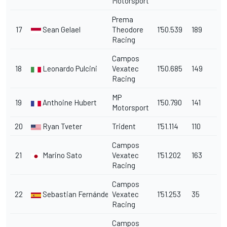
Motorsport
Prema
17
Sean Gelael
Theodore
1'50.539
189
Racing
Campos
18
Leonardo Pulcini
Vexatec
1'50.685
149
Racing
MP
19
Anthoine Hubert
1'50.790
141
Motorsport
20
Ryan Tveter
Trident
1'51.114
110
Campos
21
Marino Sato
Vexatec
1'51.202
163
Racing
Campos
22
Sebastian Fernández
Vexatec
1'51.253
35
Racing
Campos