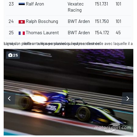
23
Ralf Aron
Vexatec
1'51.731
101
Racing
24
Ralph Boschung
BWT Arden
1'51.750
101
25
Thomas Laurent
BWT Arden
1'54.172
45
Lorsqu'un pilote a roulé avec plusieurs équipes, c'est celle avec laquelle il a signé son meilleur temps personnel qui est mentionnée.
25