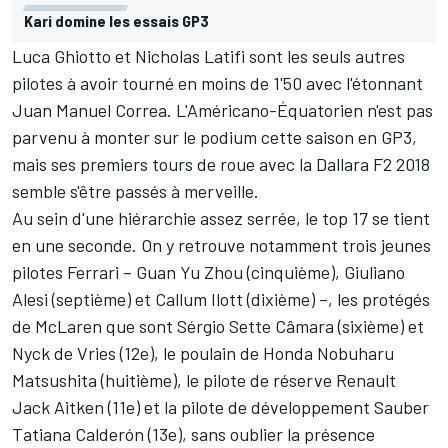
Kari domine les essais GP3
Luca Ghiotto et Nicholas Latifi sont les seuls autres
pilotes à avoir tourné en moins de 1'50 avec l'étonnant
Juan Manuel Correa. L'Américano-Équatorien n'est pas
parvenu à monter sur le podium cette saison en GP3,
mais ses premiers tours de roue avec la Dallara F2 2018
semble s'être passés à merveille.
Au sein d'une hiérarchie assez serrée, le top 17 se tient
en une seconde. On y retrouve notamment trois jeunes
pilotes Ferrari – Guan Yu Zhou (cinquième), Giuliano
Alesi (septième) et Callum Ilott (dixième) –, les protégés
de McLaren que sont Sérgio Sette Câmara (sixième) et
Nyck de Vries (12e), le poulain de Honda Nobuharu
Matsushita (huitième), le pilote de réserve Renault
Jack Aitken (11e) et la pilote de développement Sauber
Tatiana Calderón (13e), sans oublier la présence