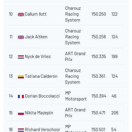
Charouz
10
Callum Ilott
Racing
1'50.250
122
System
Charouz
11
Jack Aitken
Racing
1'50.256
124
System
ART Grand
12
Nyck de Vries
1'50.335
199
Prix
Charouz
13
Tatiana Calderón
Racing
1'50.361
124
System
MP
14
Dorian Boccolacci
1'50.394
46
Motorsport
ART Grand
15
Nikita Mazepin
1'50.471
206
Prix
MP
16
Richard Verschoor
1'50.501
54