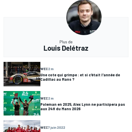
Plus de
Louis Delétraz
WEC
2 m
Une cote qui grimpe : et si c'était l'année de
Cadillac au Mans ?
WEC
2 m
Poleman en 2025, Alex Lynn ne participera pas
aux 24H du Mans 2026
WEC
7 juin 2022