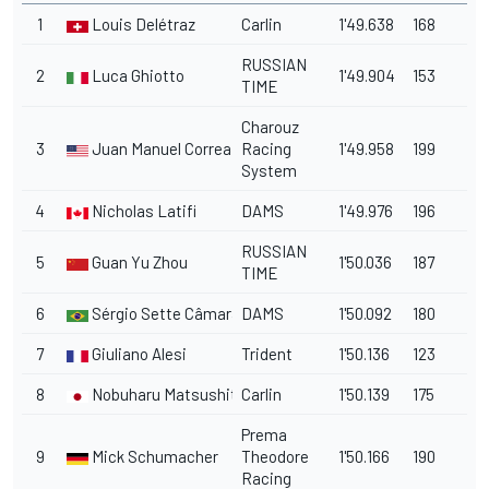
1
Louis Delétraz
Carlin
1'49.638
168
RUSSIAN
2
Luca Ghiotto
1'49.904
153
TIME
Charouz
3
Juan Manuel Correa
Racing
1'49.958
199
System
4
Nicholas Latifi
DAMS
1'49.976
196
RUSSIAN
5
Guan Yu Zhou
1'50.036
187
TIME
6
Sérgio Sette Câmara
DAMS
1'50.092
180
7
Giuliano Alesi
Trident
1'50.136
123
8
Nobuharu Matsushita
Carlin
1'50.139
175
Prema
9
Mick Schumacher
Theodore
1'50.166
190
Racing