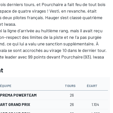
ois derniers tours, et Pourchaire a fait feu de tout bois
space de quatre virages ! Vesti, en revanche, était
s deux pilotes français. Hauger s'est classé quatrième
t Iwasa.
i la ligne d'arrivée au huitième rang, mais il avait reçu
n-respect des limites de la piste et ne l'a pas purgée
nd, ce qui lui a valu une sanction supplémentaire. À
la se sont accrochés au virage 10 dans le dernier tour.
te leader avec 99 points devant Pourchaire (93), Iwasa
nt
ÉQUIPE
TOURS
ÉCART
PREMA POWERTEAM
26
ART GRAND PRIX
26
1.104