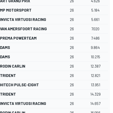
ART GRAND PRIX
26
4.626
MP MOTORSPORT
26
5.184
INVICTA VIRTUOSI RACING
26
5.661
VAN AMERSFOORT RACING
26
7.020
PREMA POWERTEAM
26
7.486
DAMS
26
9.864
DAMS
26
10.215
RODIN CARLIN
26
12.387
TRIDENT
26
12.821
HITECH PULSE-EIGHT
26
13.951
TRIDENT
26
14.329
INVICTA VIRTUOSI RACING
26
14.657
RODIN CARLIN
26
16.056