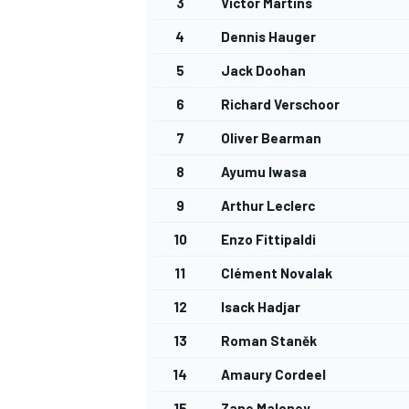
3
Victor Martins
4
Dennis Hauger
5
Jack Doohan
6
Richard Verschoor
AUTRES CHAMPIONNATS
7
Oliver Bearman
8
Ayumu Iwasa
9
Arthur Leclerc
10
Enzo Fittipaldi
11
Clément Novalak
12
Isack Hadjar
13
Roman Staněk
14
Amaury Cordeel
15
Zane Maloney