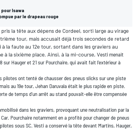
e pour Isawa
rompue par le drapeau rouge
 pris la tête aux dépens de Cordeel, sorti large au virage
atrième tour, mais accusait déjà trois secondes de retard
 à la faute au 12e tour, sortant dans les graviers au
e à la sixième place. Ainsi, à la mi-course, V
esti menait
sur Hauger et 21 sur Pourchaire, qui avait fait l'extérieur à
 pilotes ont tenté de chausser des pneus slicks sur une piste
ais au 19e tour, Jehan Daruvala était le plus rapide en piste.
perte de temps d'un arrêt au stand pouvait-elle être compensée
mobilisé dans les graviers, provoquant une neutralisation par la
ety Car. Pourchaire notamment en a profité pour changer de pneus
pilotes sous SC. Vesti a conservé la tête devant Martins, Hauger,