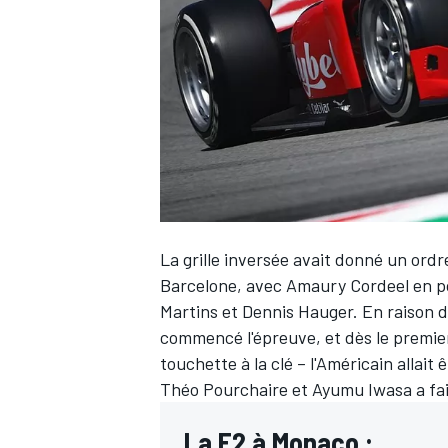
WRC
La grille inversée avait donné un ord
Barcelone, avec Amaury Cordeel en po
Martins et Dennis Hauger. En raison d
commencé l'épreuve, et dès le premier 
WEC
touchette à la clé – l'Américain allait
Théo Pourchaire et Ayumu Iwasa a fai
La F2 à Monaco :