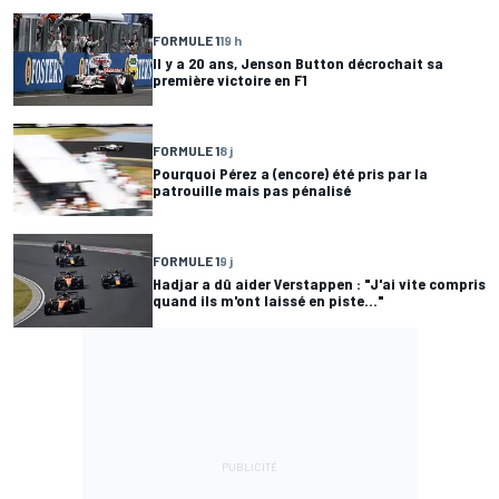
FORMULE 1
19 h
Il y a 20 ans, Jenson Button décrochait sa
première victoire en F1
FORMULE 1
8 j
Pourquoi Pérez a (encore) été pris par la
patrouille mais pas pénalisé
FORMULE 1
9 j
Hadjar a dû aider Verstappen : "J'ai vite compris
quand ils m'ont laissé en piste..."