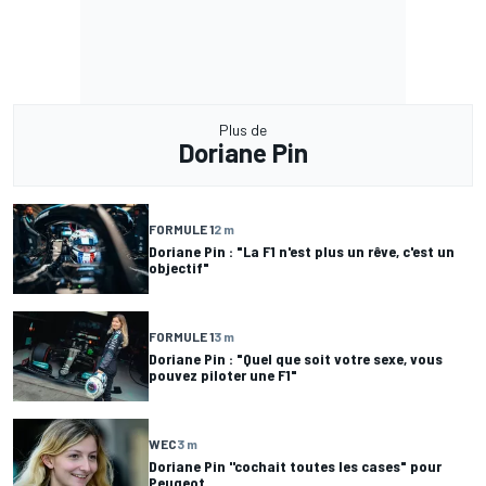
Plus de
Doriane Pin
FORMULE 1
2 m
Doriane Pin : "La F1 n'est plus un rêve, c'est un
objectif"
FORMULE 1
3 m
Doriane Pin : "Quel que soit votre sexe, vous
pouvez piloter une F1"
WEC
3 m
Doriane Pin ''cochait toutes les cases" pour
Peugeot