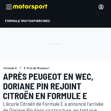
FORMULE 1
MOTOGP
WRC
WEC
Formule E
E-Prix de Monaco I
APRÈS PEUGEOT EN WEC,
DORIANE PIN REJOINT
CITROËN EN FORMULE E
L'écurie Citroën de Formule E a annoncé l'arrivée
de Doriane Pin dans sa structure, en tant que