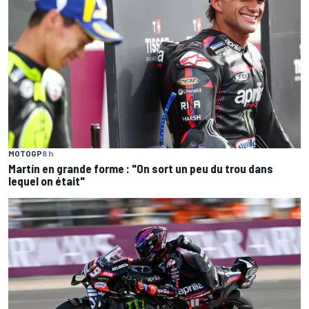
MOTOGP
8 h
Martín en grande forme : "On sort un peu du trou dans
lequel on était"