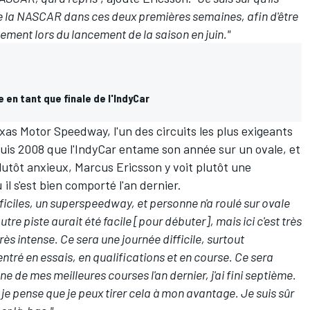
 de la NASCAR dans ces deux premières semaines, afin d'être
ement lors du lancement de la saison en juin."
 en tant que finale de l'IndyCar
s Motor Speedway, l'un des circuits les plus exigeants
epuis 2008 que l'IndyCar entame son année sur un ovale, et
lutôt anxieux, Marcus Ericsson y voit plutôt une
 il s'est bien comporté l'an dernier.
ifficiles, un superspeedway, et personne n'a roulé sur ovale
re piste aurait été facile [pour débuter], mais ici c'est très
rès intense. Ce sera une journée difficile, surtout
ntré en essais, en qualifications et en course. Ce sera
'une de mes meilleures courses l'an dernier, j'ai fini septième.
e pense que je peux tirer cela à mon avantage. Je suis sûr