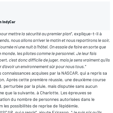
n IndyCar
pour mettre la sécurité au premier plan"
, explique-t-il à
nds, nous allons arriver le matin et nous repartirons le soir,
rnée ni une nuit à l'hôtel. On essaie de faire en sorte que
 le monde, les pilotes comme le personnel. Je leur fais
t, c'est donc difficile de juger, mais je sens vraiment qu'ils
er d'avoir un environnement sûr pour nous tous."
es connaissances acquises par la NASCAR, qui a repris sa
ton. Après
cette première réussie
, une deuxième course
d, perturbée par la pluie, mais disputée sans aucun
me que la suivante, à Charlotte. Les épreuves se
itation du nombre de personnes autorisées dans le
les possibilités de reprise de l'épidémie.
ASCAR, qui a repris"
, ajoute Ericsson.
"Je suis sûr qu'ils