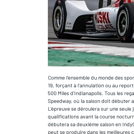
WRC
Comme l'ensemble du monde des sport
19, forçant à l'annulation ou au repor
500 Miles d'Indianapolis
. Tous les re
Speedway, où la saison doit débuter av
WEC
L'épreuve se déroulera sur une seule j
qualifications avant la course nocturn
débutera sa deuxième saison en IndyCa
peut se produire dans les meilleures c