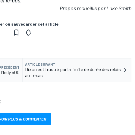
r là-bas."
Propos recueillis par Luke Smith
er ou sauvegarder cet article
ARTICLE SUIVANT
 PRÉCÉDENT
Dixon est frustré par la limite de durée des relais
 l'Indy 500
au Texas
S
VOIR PLUS & COMMENTER