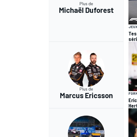
Plus de
Michaël Duforest
JEUX
Test
sér
Plus de
Marcus Ericsson
FORM
Eri
Hert