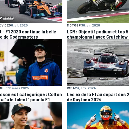
 VIDÉO
6 juil. 2020
MOTOGP
30 juin 2020
 - F1 2020 continue la belle
LCR : Objectif podium et top 5
ie de Codemasters
championnat avec Crutchlow
ULE 1
6 mars 2025
IMSA
23 janv. 2024
csson est catégorique : Colton
Les ex de la F1 au départ des 
a "a le talent" pour la F1
de Daytona 2024