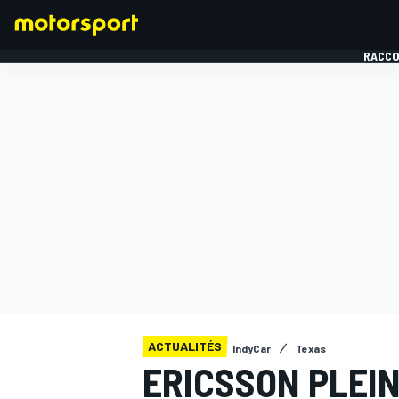
RACCO
FORMULE 1
ACTUALITÉS
IndyCar
Texas
ERICSSON PLEI