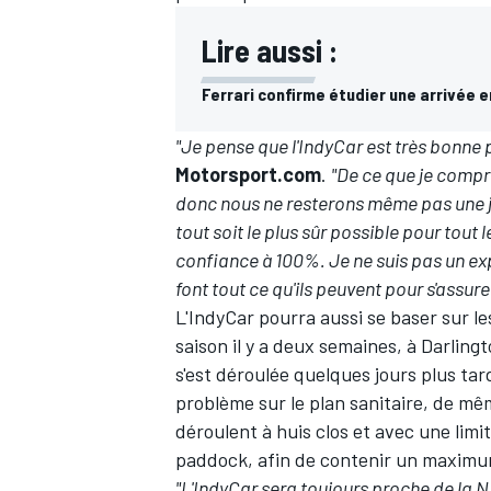
Lire aussi :
Ferrari confirme étudier une arrivée e
"Je pense que l'IndyCar est très bonne 
Motorsport.com
.
"De ce que je compre
donc nous ne resterons même pas une jou
tout soit le plus sûr possible pour tout
confiance à 100%. Je ne suis pas un exper
font tout ce qu'ils peuvent pour s'assur
L'IndyCar pourra aussi se baser sur l
saison il y a deux semaines, à Darling
s'est déroulée quelques jours plus tar
problème sur le plan sanitaire, de mê
déroulent à huis clos et avec une lim
paddock, afin de contenir un maximum 
"L'IndyCar sera toujours proche de la N