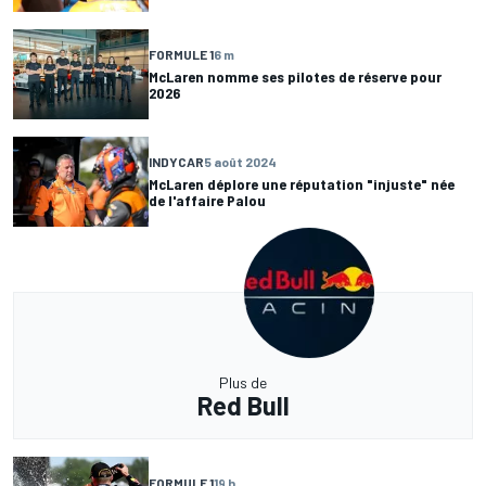
FORMULE 1
6 m
McLaren nomme ses pilotes de réserve pour
2026
INDYCAR
5 août 2024
McLaren déplore une réputation "injuste" née
de l'affaire Palou
Plus de
Red Bull
FORMULE 1
19 h