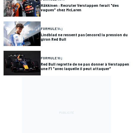
Häkkinen : Recruter Verstappen ferait "des
vagues" chez McLaren
FORMULE 1
4 j
Lindblad ne ressent pas (encore) la pression du
giron Red Bull
FORMULE 1
6 j
Red Bull regrette de ne pas donner à Verstappen
une F1 "avec laquelle il peut attaquer"