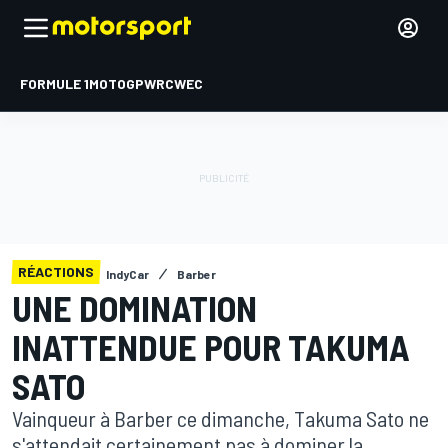
FORMULE 1
MOTOGP
WRC
WEC
RÉACTIONS
IndyCar
Barber
UNE DOMINATION
INATTENDUE POUR TAKUMA
SATO
Vainqueur à Barber ce dimanche, Takuma Sato ne
s'attendait certainement pas à dominer la