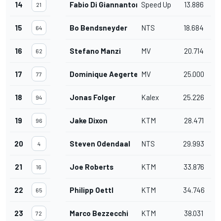
14
Fabio Di Giannantonio
Speed Up
13.886
21
15
Bo Bendsneyder
NTS
18.684
64
16
Stefano Manzi
MV
20.714
62
17
Dominique Aegerter
MV
25.000
77
18
Jonas Folger
Kalex
25.226
94
19
Jake Dixon
KTM
28.471
96
20
Steven Odendaal
NTS
29.993
4
21
Joe Roberts
KTM
33.876
16
22
Philipp Oettl
KTM
34.746
65
23
Marco Bezzecchi
KTM
38.031
72