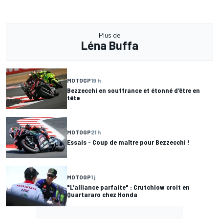
Plus de
Léna Buffa
MOTOGP
19 h
Bezzecchi en souffrance et étonné d'être en
tête
MOTOGP
21 h
Essais - Coup de maître pour Bezzecchi !
MOTOGP
1 j
"L'alliance parfaite" : Crutchlow croit en
Quartararo chez Honda