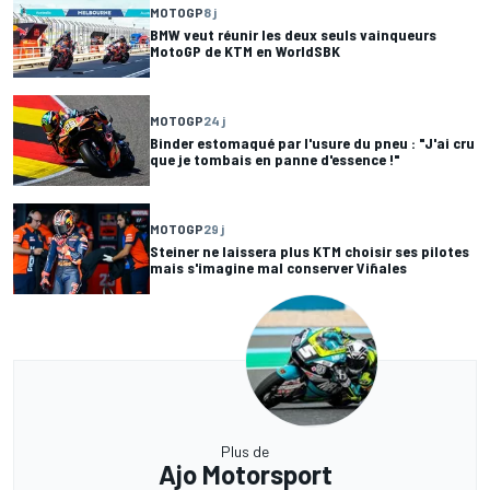
MOTOGP
8 j
BMW veut réunir les deux seuls vainqueurs
MotoGP de KTM en WorldSBK
MOTOGP
24 j
Binder estomaqué par l'usure du pneu : "J'ai cru
que je tombais en panne d'essence !"
MOTOGP
29 j
Steiner ne laissera plus KTM choisir ses pilotes
mais s'imagine mal conserver Viñales
Plus de
Ajo Motorsport