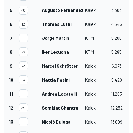
5
Augusto Fernández
Kalex
3.303
40
6
Thomas Lüthi
Kalex
4.645
12
7
Jorge Martín
KTM
5.200
88
8
Iker Lecuona
KTM
5.285
27
9
Marcel Schrötter
Kalex
6.973
23
10
Mattia Pasini
Kalex
9.428
54
11
Andrea Locatelli
Kalex
11.203
5
12
Somkiat Chantra
Kalex
12.252
35
13
Nicolò Bulega
Kalex
13.099
11