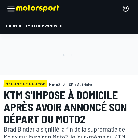
FORMULE 1
MOTOGP
WRC
WEC
RÉSUMÉ DE COURSE
Moto2
GP d'Autriche
KTM S'IMPOSE À DOMICILE
APRÈS AVOIR ANNONCÉ SON
DÉPART DU MOTO2
Brad Binder a signifié la fin de la suprématie de
Kalex sur la saison Moto2, le jour-même où KTM