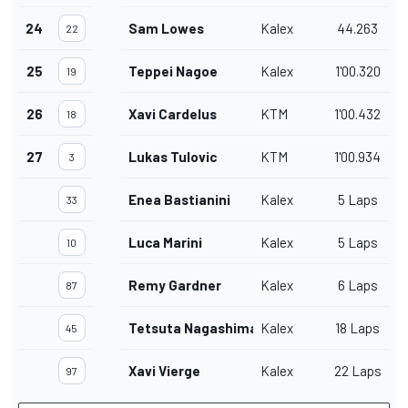
24
Sam Lowes
Kalex
44.263
22
25
Teppei Nagoe
Kalex
1'00.320
19
26
Xavi Cardelus
KTM
1'00.432
18
27
Lukas Tulovic
KTM
1'00.934
3
Enea Bastianini
Kalex
5 Laps
33
Luca Marini
Kalex
5 Laps
10
Remy Gardner
Kalex
6 Laps
87
Tetsuta Nagashima
Kalex
18 Laps
45
Xavi Vierge
Kalex
22 Laps
97