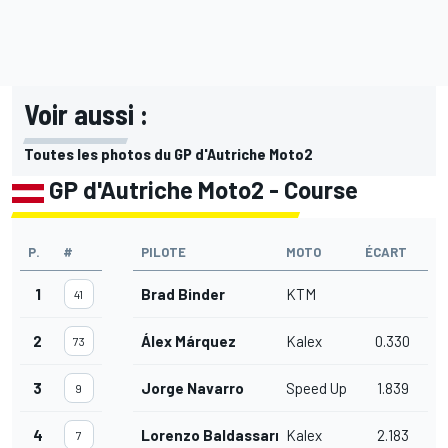
Voir aussi :
Toutes les photos du GP d'Autriche Moto2
GP d'Autriche Moto2 - Course
P.
#
PILOTE
MOTO
ÉCART
1
Brad Binder
KTM
41
2
Álex Márquez
Kalex
0.330
73
3
Jorge Navarro
Speed Up
1.839
9
4
Lorenzo Baldassarri
Kalex
2.183
7