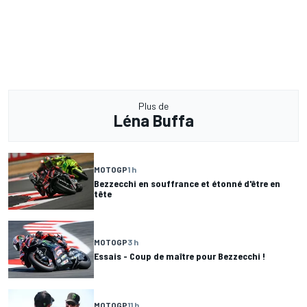
Plus de
Léna Buffa
MOTOGP
1 h
Bezzecchi en souffrance et étonné d'être en
tête
MOTOGP
3 h
Essais - Coup de maître pour Bezzecchi !
MOTOGP
11 h