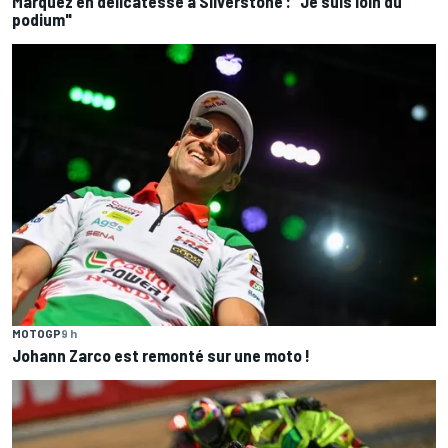
Márquez en délicatesse à Silverstone : "Je suis loin du
podium"
MOTOGP
9 h
Johann Zarco est remonté sur une moto !