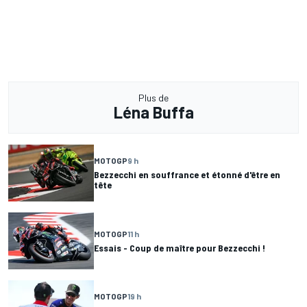
Plus de
Léna Buffa
MOTOGP
9 h
Bezzecchi en souffrance et étonné d'être en
tête
MOTOGP
11 h
Essais - Coup de maître pour Bezzecchi !
MOTOGP
19 h