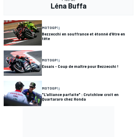
Léna Buffa
MOTOGP
1 j
Bezzecchi en souffrance et étonné d'être en
tête
MOTOGP
1 j
Essais - Coup de maître pour Bezzecchi !
MOTOGP
1 j
"L'alliance parfaite" : Crutchlow croit en
Quartararo chez Honda