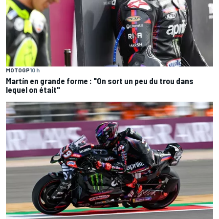
MOTOGP
10 h
Martín en grande forme : "On sort un peu du trou dans
lequel on était"