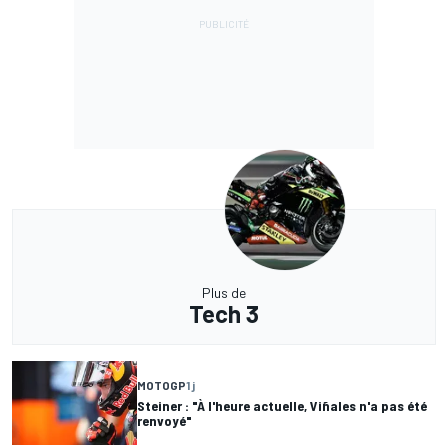
Plus de
Tech 3
MOTOGP
1 j
Steiner : "À l'heure actuelle, Viñales n'a pas été
renvoyé"