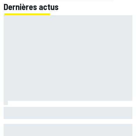
Dernières actus
Quartararo perdu : "L'impression de monter sur la moto
pour la première fois"