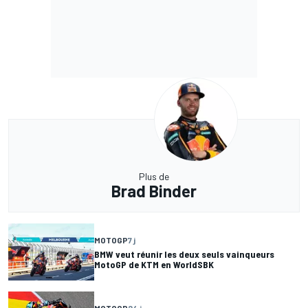
Plus de
Brad Binder
MOTOGP
7 j
BMW veut réunir les deux seuls vainqueurs
MotoGP de KTM en WorldSBK
MOTOGP
24 j