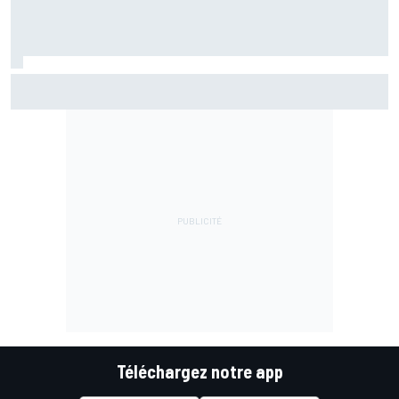
La FIA veut des F1 encore plus légères d'ici 2031
Téléchargez notre app