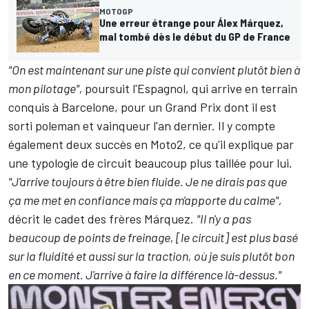
MOTOGP
Une erreur étrange pour Álex Márquez,
mal tombé dès le début du GP de France
"On est maintenant sur une piste qui convient plutôt bien à
mon pilotage",
poursuit l'Espagnol, qui arrive en terrain
conquis à Barcelone, pour un Grand Prix dont il est
sorti poleman et vainqueur l'an dernier. Il y compte
également deux succès en Moto2, ce qu'il explique par
une typologie de circuit beaucoup plus taillée pour lui.
"J'arrive toujours à être bien fluide. Je ne dirais pas que
ça me met en confiance mais ça m'apporte du calme",
décrit le cadet des frères Márquez.
"Il n'y a pas
beaucoup de points de freinage, [le circuit] est plus basé
sur la fluidité et aussi sur la traction, où je suis plutôt bon
en ce moment. J'arrive à faire la différence là-dessus."