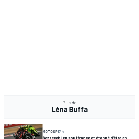
Plus de
Léna Buffa
MOTOGP
17 h
Bezzecchi en souffrance et étonné d'être en