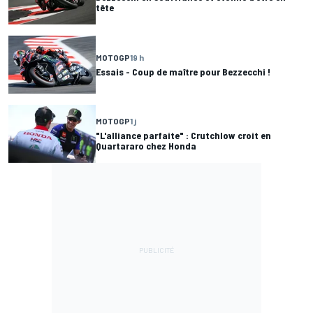
tête
MOTOGP
19 h
Essais - Coup de maître pour Bezzecchi !
MOTOGP
1 j
"L'alliance parfaite" : Crutchlow croit en
Quartararo chez Honda