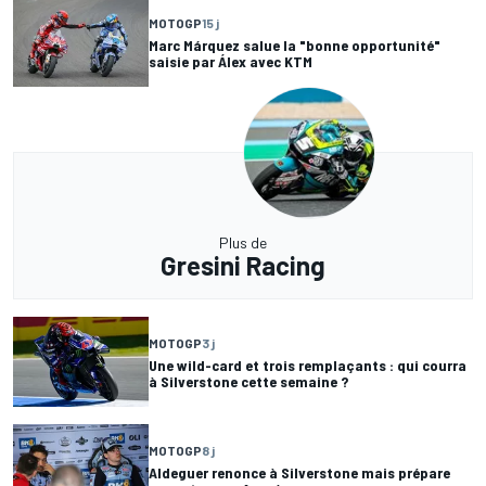
MOTOGP
15 j
Marc Márquez salue la "bonne opportunité"
saisie par Álex avec KTM
Plus de
Gresini Racing
MOTOGP
3 j
Une wild-card et trois remplaçants : qui courra
à Silverstone cette semaine ?
MOTOGP
8 j
Aldeguer renonce à Silverstone mais prépare