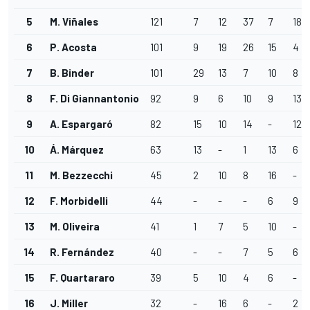
5
M. Viñales
121
7
12
37
7
18
6
P. Acosta
101
9
19
26
15
4
7
B. Binder
101
29
13
7
10
8
8
F. Di Giannantonio
92
9
6
10
9
13
9
A. Espargaró
82
15
10
14
-
12
10
Á. Márquez
63
13
-
1
13
6
11
M. Bezzecchi
45
2
10
8
16
-
12
F. Morbidelli
44
-
-
-
6
9
13
M. Oliveira
41
1
7
5
10
-
14
R. Fernández
40
-
-
7
5
6
15
F. Quartararo
39
5
10
4
6
-
16
J. Miller
32
-
16
6
-
2