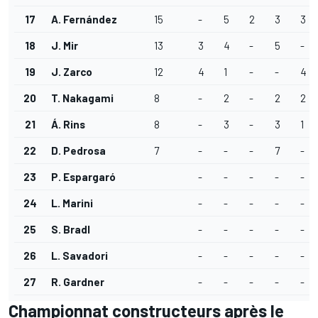
17
A. Fernández
15
-
5
2
3
3
18
J. Mir
13
3
4
-
5
-
19
J. Zarco
12
4
1
-
-
4
20
T. Nakagami
8
-
2
-
2
2
21
Á. Rins
8
-
3
-
3
1
22
D. Pedrosa
7
-
-
-
7
-
23
P. Espargaró
-
-
-
-
-
24
L. Marini
-
-
-
-
-
25
S. Bradl
-
-
-
-
-
26
L. Savadori
-
-
-
-
-
27
R. Gardner
-
-
-
-
-
Championnat constructeurs après le