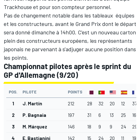
Trackhouse et pour son compteur personnel.
Pas de changement notable dans les tableaux équipes
et les constructeurs, avant le Grand Prix dont le départ
sera donné
dimanche à 14h00
. C'est un nouveau carton
plein des constructeurs européens, les représentants
japonais ne parvenant à s'adjuger aucune position dans
les points.
Championnat pilotes après le sprint du
GP d'Allemagne (9/20)
POS.
PILOTE
POINTS
1
J. Martín
212
28
32
20
12
37
2
P. Bagnaia
197
31
6
13
25
16
3
M. Márquez
146
18
9
9
24
29
4
E. Bastianini
142
15
24
20
11
19