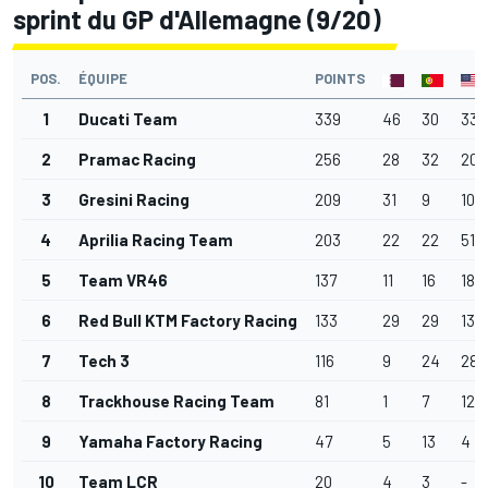
sprint du GP d'Allemagne (9/20)
POS.
ÉQUIPE
POINTS
1
Ducati Team
339
46
30
33
2
Pramac Racing
256
28
32
20
3
Gresini Racing
209
31
9
10
4
Aprilia Racing Team
203
22
22
51
5
Team VR46
137
11
16
18
6
Red Bull KTM Factory Racing
133
29
29
13
7
Tech 3
116
9
24
28
8
Trackhouse Racing Team
81
1
7
12
9
Yamaha Factory Racing
47
5
13
4
10
Team LCR
20
4
3
-