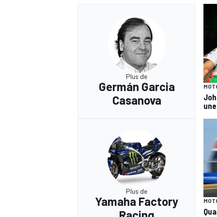
Plus de
Germán Garcia
MOT
Joh
Casanova
une
Plus de
Yamaha Factory
MOT
Qua
Racing