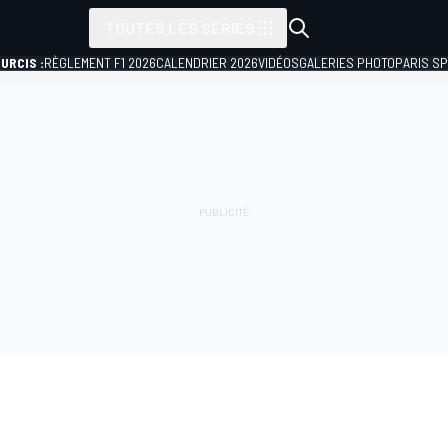
TOUTES LES SÉRIES
URCIS :
RÈGLEMENT F1 2026
CALENDRIER 2026
VIDÉOS
GALERIES PHOTO
PARIS S