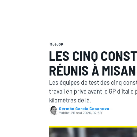
MotoGP
MOTOGP
LES CINQ CONS
RÉUNIS À MISAN
Les équipes de test des cinq cons
travail en privé avant le GP d'Ital
kilomètres de là.
Germán Garcia Casanova
Publié:
26 mai 2026, 07:39