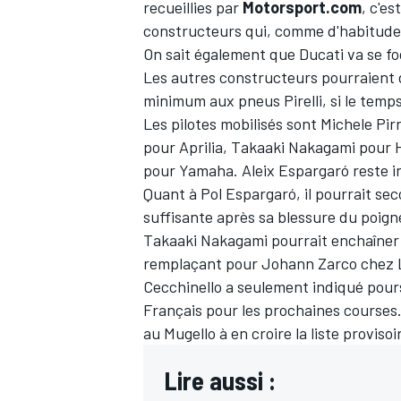
recueillies par
Motorsport.com
, c'es
constructeurs qui, comme d'habitude, p
On sait également que Ducati va se fo
Les autres constructeurs pourraient d
minimum aux pneus Pirelli, si le temps
Les pilotes mobilisés sont
Michele Pir
pour Aprilia,
Takaaki Nakagami
pour H
pour Yamaha.
Aleix Espargaró
reste i
Quant à
Pol Espargaró
, il pourrait s
suffisante après sa blessure du poign
Takaaki Nakagami pourrait enchaîner av
remplaçant pour
Johann Zarco
chez L
Cecchinello a seulement indiqué pours
Français pour les prochaines courses
au Mugello à en croire la liste provisoi
Lire aussi :