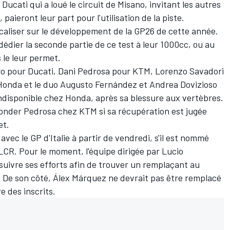
t Ducati qui a loué le circuit de Misano, invitant les autres
aieront leur part pour l'utilisation de la piste.
caliser sur le développement de la GP26 de cette année.
édier la seconde partie de ce test à leur 1000cc, ou au
 le leur permet.
ro
pour Ducati,
Dani Pedrosa
pour KTM,
Lorenzo Savadori
onda et le duo
Augusto Fernández
et
Andrea Dovizioso
ndisponible chez Honda, après sa blessure aux vertèbres.
econder Pedrosa chez KTM si sa récupération est jugée
et.
ec le GP d'Italie à partir de vendredi, s'il est nommé
CR. Pour le moment, l'équipe dirigée par Lucio
uivre ses efforts afin de trouver un remplaçant au
. De son côté,
Álex Márquez
ne devrait pas être remplacé
re des inscrits.