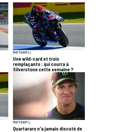
MOTOGP
2 j
Une wild-card et trois
remplaçants : qui courra à
Silverstone cette semaine ?
MOTOGP
1 j
Quartararo n'a jamais discuté de