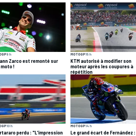
OGP
9 h
MOTOGP
15 h
ann Zarco est remonté sur
KTM autorisé à modifier son
 moto !
moteur après les coupures à
répétition
MOTOGP
14 h
OGP
10 h
Le grand écart de Fernández :
rtararo perdu : "L'impression