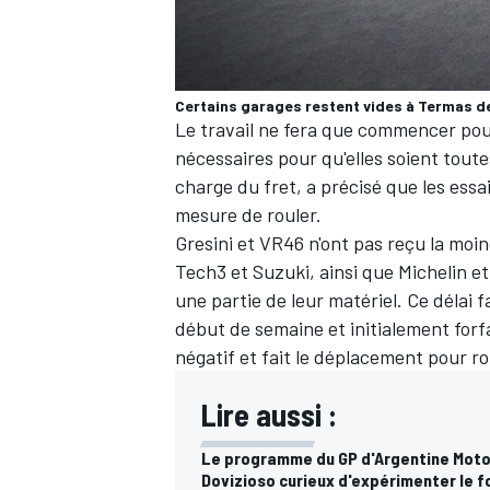
Certains garages restent vides à Termas d
Le travail ne fera que commencer pou
AUTRES CHAMPIONNATS
nécessaires pour qu'elles soient tout
charge du fret, a précisé que les ess
mesure de rouler.
Gresini et VR46 n'ont pas reçu la moi
Tech3 et Suzuki, ainsi que Michelin 
une partie de leur matériel. Ce délai 
début de semaine et initialement forf
négatif et
fait le déplacement pour r
Lire aussi :
Le programme du GP d'Argentine Mot
Dovizioso curieux d'expérimenter le f