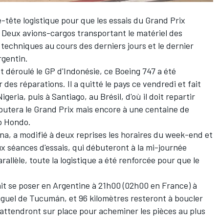
e-tête logistique pour que les essais du Grand Prix
 Deux avions-cargos transportant le matériel des
 techniques
au cours des derniers jours et le dernier
rgentin.
st déroulé le GP d'Indonésie, ce Boeing 747 a été
es réparations. Il a quitté le pays ce vendredi et fait
eria, puis à Santiago, au Brésil, d'où il doit repartir
putera le Grand Prix mais encore à une centaine de
ío Hondo.
a, a modifié à deux reprises les horaires du week-end et
 séances d'essais,
qui débuteront à la mi-journée
rallèle, toute la logistique a été renforcée pour que le
ait se poser en Argentine à 21h00 (02h00 en France) à
iguel de Tucumán, et 96 kilomètres resteront à boucler
s attendront sur place pour acheminer les pièces au plus