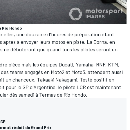
e Río Hondo
r elles, une douzaine d'heures de préparation étant
es aptes à envoyer leurs motos en piste. La Dorna, en
ais ne débuteront que quand tous les pilotes seront en
ndre pièce mais les équipes Ducati, Yamaha, RNF, KTM,
et des teams engagés en Moto2 et Moto3, attendent aussi
fait un chanceux,
Takaaki Nakagami
. Testé positif en
ait pour le GP d'Argentine, le pilote LCR est maintenant
ouler dès samedi
à Termas de Río Hondo.
oGP
ormat réduit du Grand Prix