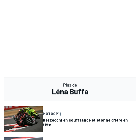
Plus de
Léna Buffa
MOTOGP
1 j
Bezzecchi en souffrance et étonné d'être en
tête