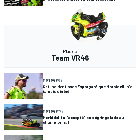
Plus de
Team VR46
MOTOGP
6 j
Cet incident avec Espargaró que Morbidelli n'a
jamais digéré
MOTOGP
17 j
Morbidelli a "accepté" sa dégringolade au
championnat