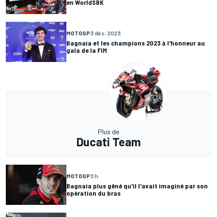
en WorldSBK
MOTOGP
3 déc. 2023
Bagnaia et les champions 2023 à l'honneur au
gala de la FIM
Plus de
Ducati Team
MOTOGP
3 h
Bagnaia plus gêné qu'il l'avait imaginé par son
opération du bras