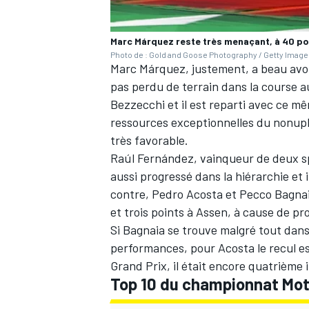
Marc Márquez reste très menaçant, à 40 poi
Photo de : Gold and Goose Photography / Getty Imag
Marc Márquez, justement, a beau avoi
pas perdu de terrain dans la course au 
Bezzecchi et il est reparti avec ce m
ressources exceptionnelles du nonuple
très favorable.
Raúl Fernández, vainqueur de deux spri
aussi progressé dans la hiérarchie et 
contre, Pedro Acosta et Pecco Bagnai
et trois points à Assen, à cause de p
Si Bagnaia se trouve malgré tout dan
performances, pour Acosta le recul e
Grand Prix, il était encore quatrième 
Top 10 du championnat Mot