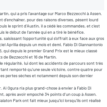
rtín, qui a pris l'avantage sur Marco Bezzecchi à Assen.
nt d'enchaîner, pour des raisons diverses, pèsent lourd
epuis le sprint d'Austin, il a cédé les commandes, et c'est
uis le début de l'année qui en a tiré le bénéfice.
, saisissant l'opportunité qui s'offrait à eux face aux gros
ciel Aprilia depuis un mois et demi. Fabio Di Giannantonio
6, qui depuis le premier Grand Prix est le mieux classé
ts de Bezzecchi et 16 de Martín.
le régularité, lui dont les accidents de parcours sont très
rtant remporté qu'une seule victoire, contre quatre pour
des pertes sèches et notamment depuis son dernier
ir. Ai Ogura n'a plus grand-chose à envier à Fabio Di
t, après avoir empoché 34 points d'un coup à Assen.
aton Park ont fait mieux jusqu'ici lorsqu'ils ont réalisé