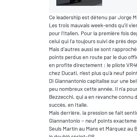
Ce leadership est détenu par Jorge Ma
Les trois mauvais week-ends qu'il vie
pour l'Italien. Pour la première fois d
celui qui l'a toujours suivi de près dep
Mais d'autres aussi se sont rapprochés
points perdus en route par le duo offi
en profite directement
:
le pilote VR4
chez Ducati, n'est plus qu'à neuf poin
Di Giannantonio capitalise sur une bel
peu nombreux cette année. Il n'a pou
Bezzecchi, qui a en revanche connu 
succès, en Italie.
Mais derrière, la pression se fait sent
Giannantonio
–
neuf points exactemen
Seuls Martín au Mans et Márquez au Bal
le doublé sprint-GP.