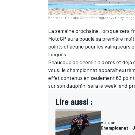
Photo de : Gold and Goose Photography / Getty Imag
La semaine prochaine, lorsque sera fr
MotoGP aura bouclé sa première moiti
points chacune pour les vainqueurs qu
longues.
Beaucoup de chemin a d'ores et déjà 
vous, le championnat apparaît extrê
effet contenus en seulement 63 point
sur son dauphin, sera le week-end proc
Lire aussi :
MOTOGP
Championnat - Jo