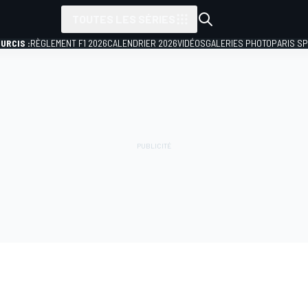
TOUTES LES SÉRIES
URCIS :
RÈGLEMENT F1 2026
CALENDRIER 2026
VIDÉOS
GALERIES PHOTO
PARIS S