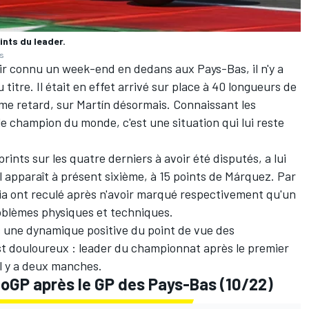
nts du leader.
es
r connu un week-end en dedans aux Pays-Bas, il n'y a
titre. Il était en effet arrivé sur place à 40 longueurs de
ême retard, sur Martín désormais. Connaissant les
 champion du monde, c'est une situation qui lui reste
nts sur les quatre derniers à avoir été disputés, a lui
il apparaît à présent sixième, à 15 points de Márquez. Par
a ont reculé après n'avoir marqué respectivement qu'un
roblèmes physiques et techniques.
s une dynamique positive du point de vue des
st douloureux
:
leader du championnat après le premier
il y a deux manches.
oGP après le GP des Pays-Bas (10/22)