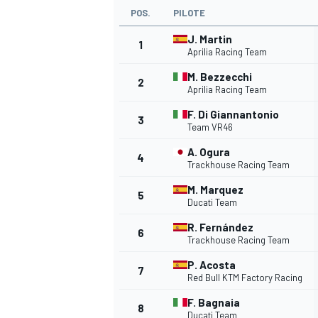
POS.
PILOTE
J. Martin
1
Aprilia Racing Team
M. Bezzecchi
2
Aprilia Racing Team
F. Di Giannantonio
3
Team VR46
A. Ogura
4
Trackhouse Racing Team
M. Marquez
5
Ducati Team
R. Fernández
6
Trackhouse Racing Team
P. Acosta
7
Red Bull KTM Factory Racing
F. Bagnaia
8
Ducati Team