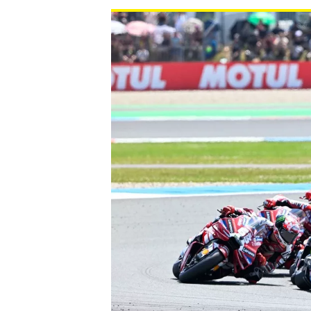
WRC
WEC