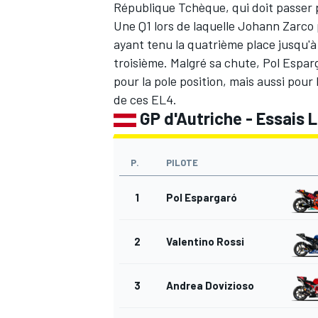
République Tchèque, qui doit passer p
Une Q1 lors de laquelle Johann Zarco 
ayant tenu la quatrième place jusqu'à 
troisième. Malgré sa chute, Pol Espar
pour la pole position, mais aussi pour 
AUTRES CHAMPIONNATS
de ces EL4.
GP d'Autriche - Essais L
P.
PILOTE
1
Pol Espargaró
2
Valentino Rossi
3
Andrea Dovizioso