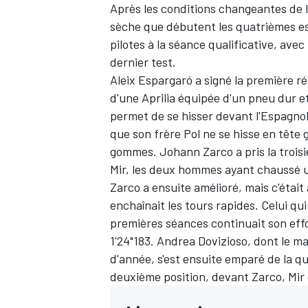
Après les conditions changeantes de l
sèche que débutent les quatrièmes ess
pilotes à la séance qualificative, ave
dernier test.
Aleix Espargaró
a signé la première r
d'une Aprilia équipée d'un pneu dur 
permet de se hisser devant l'Espagnol,
que son frère Pol ne se hisse en tête
gommes.
Johann Zarco
a pris la troi
Mir
, les deux hommes ayant chaussé 
Zarco a ensuite amélioré, mais c'était
enchaînait les tours rapides. Celui qu
premières séances continuait son effo
1'24"183. Andrea Dovizioso, dont le 
d'année
, s'est ensuite emparé de la 
deuxième position, devant Zarco, Mir 