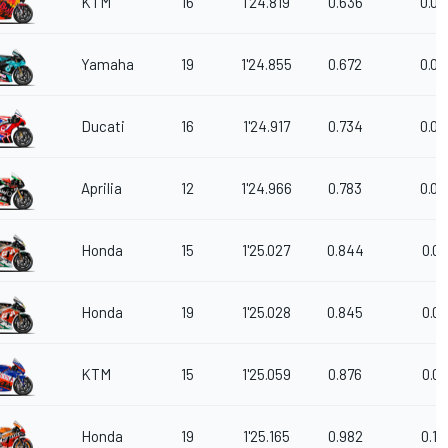
KTM
16
1'24.819
0.636
0.00
Yamaha
19
1'24.855
0.672
0.03
Ducati
16
1'24.917
0.734
0.06
Aprilia
12
1'24.966
0.783
0.04
Honda
15
1'25.027
0.844
0.06
Honda
19
1'25.028
0.845
0.00
KTM
15
1'25.059
0.876
0.03
Honda
19
1'25.165
0.982
0.10