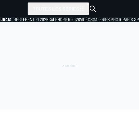
TOUTES LES SÉRIES
URCIS :
RÈGLEMENT F1 2026
CALENDRIER 2026
VIDÉOS
GALERIES PHOTO
PARIS S