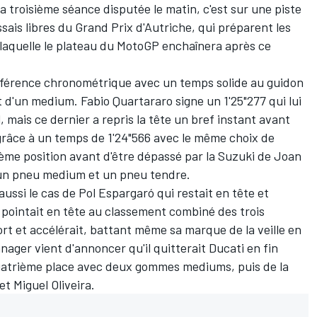
a troisième séance disputée le matin, c'est sur une piste
ais libres du Grand Prix d'Autriche, qui préparent les
c laquelle le plateau du MotoGP enchaînera après ce
éférence chronométrique avec un temps solide au guidon
et d'un medium.
Fabio Quartararo
signe un 1'25"277 qui lui
 mais ce dernier a repris la tête un bref instant avant
 grâce à un temps de 1'24"566 avec le même choix de
sième position avant d'être dépassé par la Suzuki de
Joan
un pneu medium et un pneu tendre.
 aussi le cas de
Pol Espargaró
qui restait en tête et
i pointait en tête au classement combiné des trois
rt et accélérait, battant même sa marque de la veille en
manager vient d'annoncer
qu'il quitterait Ducati en fin
quatrième place avec deux gommes mediums, puis de la
et Miguel Oliveira.