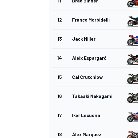
11
Brad Binder
12
Franco Morbidelli
13
Jack Miller
14
Aleix Espargaró
15
Cal Crutchlow
16
Takaaki Nakagami
17
Iker Lecuona
18
Álex Márquez