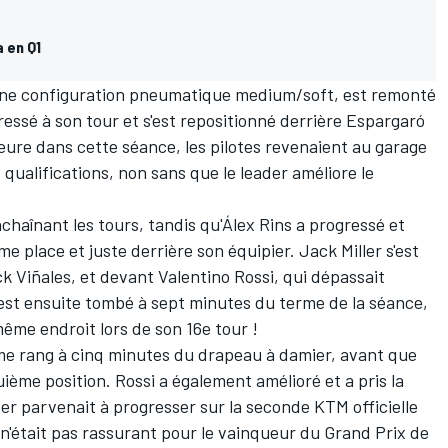
a en Q1
'une configuration pneumatique medium/soft, est remonté
ressé à son tour et s'est repositionné derrière Espargaró
heure dans cette séance, les pilotes revenaient au garage
 qualifications, non sans que le leader améliore le
.
chaînant les tours, tandis qu'
Álex Rins
a progressé et
me place et juste derrière son équipier. Jack Miller s'est
k Viñales, et devant Valentino Rossi, qui dépassait
r est ensuite tombé à sept minutes du terme de la séance,
ême endroit lors de son 16e tour !
ème rang à cinq minutes du drapeau à damier, avant que
ième position. Rossi a également amélioré et a pris la
r parvenait à progresser sur la seconde KTM officielle
 n'était pas rassurant pour le vainqueur du Grand Prix de