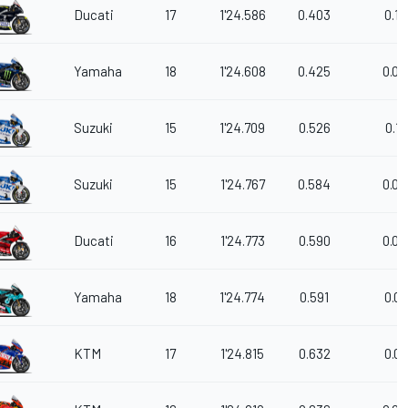
Ducati
17
1'24.586
0.403
0.17
Yamaha
18
1'24.608
0.425
0.02
Suzuki
15
1'24.709
0.526
0.10
Suzuki
15
1'24.767
0.584
0.05
Ducati
16
1'24.773
0.590
0.00
Yamaha
18
1'24.774
0.591
0.00
KTM
17
1'24.815
0.632
0.04