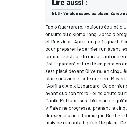
Lire aussi :
EL3 - Viñales sauve sa place, Zarco ir
Fabio Quartararo, toujours équipé d
ensuite au sixième rang. Zarco a prog
et Dovizioso. Après un petit quart d'
pour préparer le dernier run avant les
premier secteur du circuit autrichien
Pol Espargaró est resté en piste en en
s'est placé devant Oliveira, en cinquiè
placé neuvième juste derrière Maveric
l'Aprilia d'Aleix Espargaró. Ce dernie
avant que son frère Pol ne chute au m
Danilo Petrucci s'est hissé au cinqui
Viñales ne progresse, prenant la cinqu
deuxième place, tandis que Brad Binde
mais ne remontait qu'en 11e place. Ce