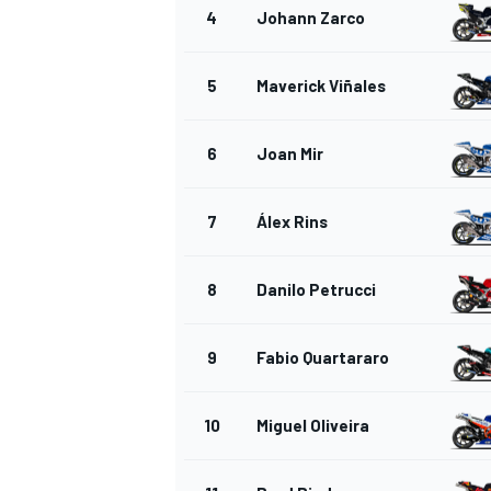
4
Johann Zarco
5
Maverick Viñales
6
Joan Mir
7
Álex Rins
8
Danilo Petrucci
9
Fabio Quartararo
10
Miguel Oliveira