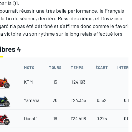
ar la Q1.
pourrait réussir une très belle performance, le Français
la fin de séance, derrière Rossi deuxième, et Dovizioso
garó n'a pas été détrôné et s'affirme donc comme le favori
la victoire vu son rythme sur le long relais effectué lors
ibres 4
MOTO
TOURS
TEMPS
ÉCART
INTERV
KTM
15
1'24.183
Yamaha
20
1'24.335
0.152
0.15
Ducati
16
1'24.408
0.225
0.07