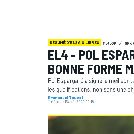
RÉSUMÉ D'ESSAIS LIBRES
MotoGP
GP d'
MOTOGP
EL4 - POL ESPA
BONNE FORME M
Pol Espargaró a signé le meilleur 
les qualifications, non sans une c
Emmanuel Touzot
Mis à jour:
15 août 2020, 12:18