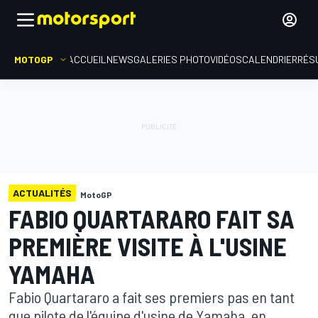
MOTOGP
ACCUEIL
NEWS
GALERIES PHOTO
VIDÉOS
CALENDRIER
RÉS
ACTUALITÉS
MotoGP
FABIO QUARTARARO FAIT SA
PREMIÈRE VISITE À L'USINE
YAMAHA
Fabio Quartararo a fait ses premiers pas en tant
que pilote de l'équipe d'usine de Yamaha, en