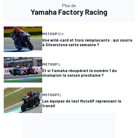
Plus de
Yamaha Factory Racing
MOTOGP
12 h
Une wild-card et trois remplaçants : qui courra
à Silverstone cette semaine ?
MOTOGP
1 j
Et si Yamaha récupérait le numéro 1 du
champion la saison prochaine ?
MOTOGP
8 j
Les équipes de test MotoGP reprennent le
travail