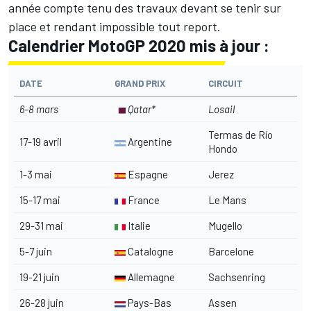
année compte tenu des travaux devant se tenir sur
place et rendant impossible tout report.
Calendrier MotoGP 2020 mis à jour :
DATE
GRAND PRIX
CIRCUIT
6-8 mars
Qatar*
Losail
Termas de Río
17-19 avril
Argentine
Hondo
1-3 mai
Espagne
Jerez
15-17 mai
France
Le Mans
29-31 mai
Italie
Mugello
5-7 juin
Catalogne
Barcelone
19-21 juin
Allemagne
Sachsenring
26-28 juin
Pays-Bas
Assen