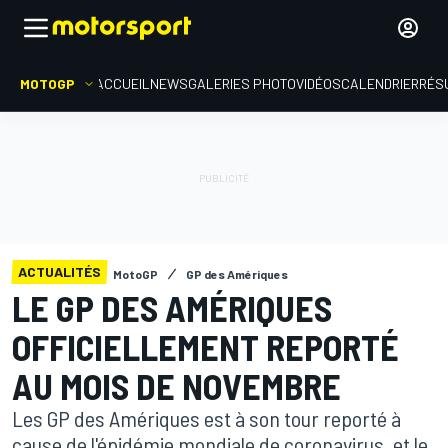
MOTOGP
ACCUEIL
NEWS
GALERIES PHOTO
VIDÉOS
CALENDRIER
RÉS
ACTUALITÉS
MotoGP
GP des Amériques
LE GP DES AMÉRIQUES
OFFICIELLEMENT REPORTÉ
AU MOIS DE NOVEMBRE
Les GP des Amériques est à son tour reporté à
cause de l'épidémie mondiale de coronavirus, et le