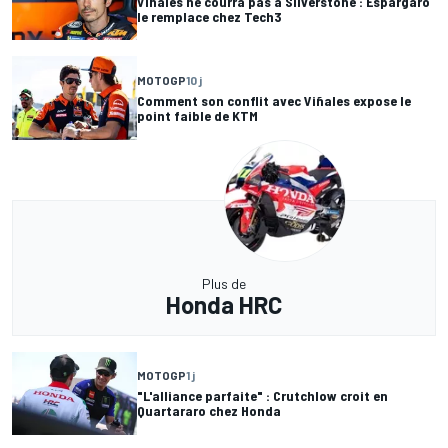
Viñales ne courra pas à Silverstone : Espargaró
le remplace chez Tech3
MOTOGP
10 j
Comment son conflit avec Viñales expose le
point faible de KTM
Plus de
Honda HRC
MOTOGP
1 j
"L'alliance parfaite" : Crutchlow croit en
Quartararo chez Honda