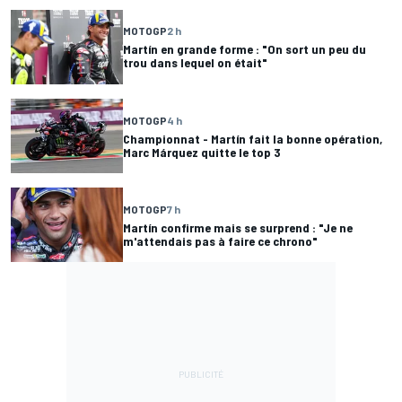
MOTOGP
2 h
Martín en grande forme : "On sort un peu du
trou dans lequel on était"
MOTOGP
4 h
Championnat - Martín fait la bonne opération,
Marc Márquez quitte le top 3
MOTOGP
7 h
Martín confirme mais se surprend : "Je ne
m'attendais pas à faire ce chrono"