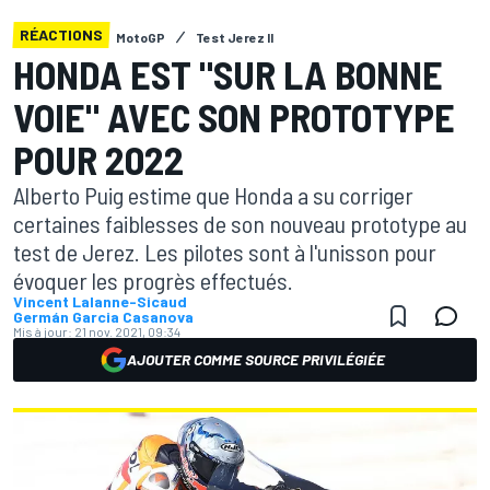
RÉACTIONS
MotoGP
Test Jerez II
HONDA EST "SUR LA BONNE
VOIE" AVEC SON PROTOTYPE
POUR 2022
Alberto Puig estime que Honda a su corriger
certaines faiblesses de son nouveau prototype au
test de Jerez. Les pilotes sont à l'unisson pour
évoquer les progrès effectués.
Vincent Lalanne-Sicaud
Germán Garcia Casanova
Mis à jour:
21 nov. 2021, 09:34
AJOUTER COMME SOURCE PRIVILÉGIÉE