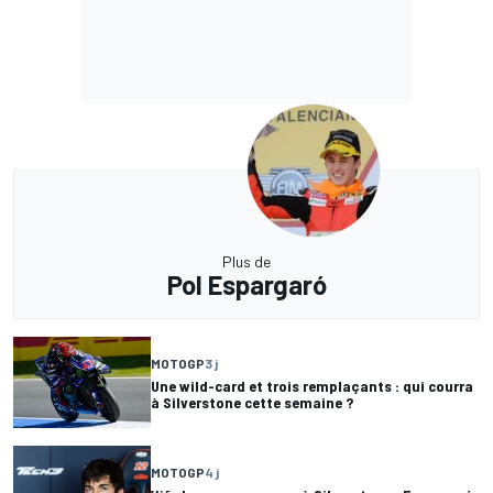
Plus de
Pol Espargaró
MOTOGP
3 j
Une wild-card et trois remplaçants : qui courra
à Silverstone cette semaine ?
MOTOGP
4 j