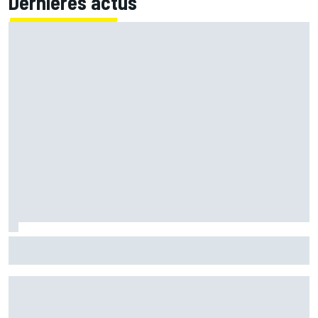
Dernières actus
Marc Márquez démuni face à sa perte de rythme : "Nous
n'avions jamais connu ça"