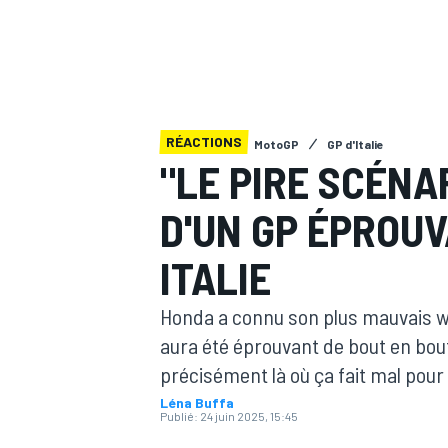
RÉACTIONS
MotoGP
GP d'Italie
MOTOGP
"LE PIRE SCÉNA
D'UN GP ÉPROU
ITALIE
Honda a connu son plus mauvais we
aura été éprouvant de bout en bout 
précisément là où ça fait mal pour
Léna Buffa
Publié:
24 juin 2025, 15:45