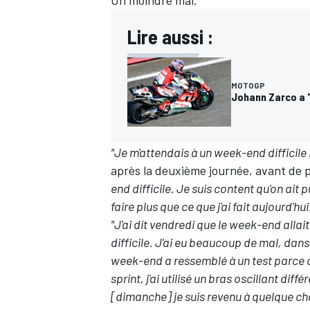
Un moindre mal.
Lire aussi :
MOTOGP
Johann Zarco a 
"Je m'attendais à un week-end difficile
après la deuxième journée, avant de
end difficile. Je suis content qu'on ait 
faire plus que ce que j'ai fait aujourd'hui
"J'ai dit vendredi que le week-end allait
difficile. J'ai eu beaucoup de mal, dan
week-end a ressemblé à un test parce
sprint, j'ai utilisé un bras oscillant di
[dimanche] je suis revenu à quelque cho