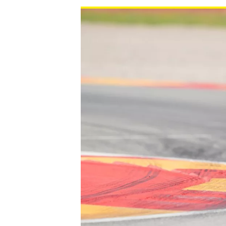
WRC
WEC