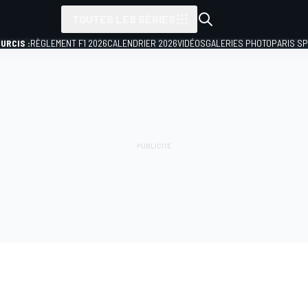
TOUTES LES SÉRIES
URCIS :
RÈGLEMENT F1 2026
CALENDRIER 2026
VIDÉOS
GALERIES PHOTO
PARIS S