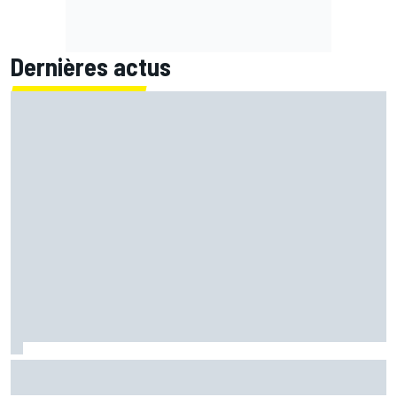
Dernières actus
EL1 - Álex Márquez donne le ton pour la reprise