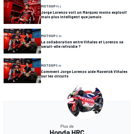
MOTOGP
14 j
Jorge Lorenzo voit un Márquez moins explosif
mais plus intelligent que jamais
MOTOGP
4 m
La collaboration entre Viñales et Lorenzo se
serait-elle refroidie ?
MOTOGP
5 m
Comment Jorge Lorenzo aide Maverick Viñales
sur les circuits
Plus de
Honda HRC