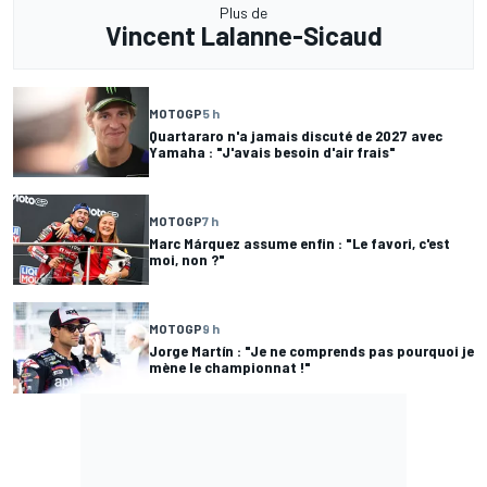
Plus de
Vincent Lalanne-Sicaud
MOTOGP
5 h
Quartararo n'a jamais discuté de 2027 avec
Yamaha : "J'avais besoin d'air frais"
MOTOGP
7 h
Marc Márquez assume enfin : "Le favori, c'est
moi, non ?"
MOTOGP
9 h
Jorge Martín : "Je ne comprends pas pourquoi je
mène le championnat !"