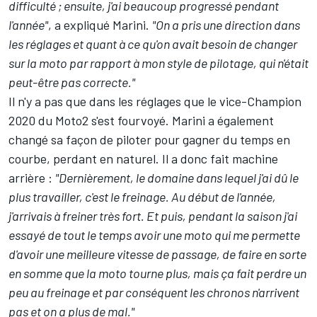
difficulté ; ensuite, j'ai beaucoup progressé pendant
l'année"
, a expliqué Marini.
"On a pris une direction dans
les réglages et quant à ce qu'on avait besoin de changer
sur la moto par rapport à mon style de pilotage, qui n'était
peut-être pas correcte."
Il n'y a pas que dans les réglages que le vice-Champion
2020 du Moto2 s'est fourvoyé. Marini a également
changé sa façon de piloter pour gagner du temps en
courbe, perdant en naturel. Il a donc fait machine
arrière :
"Dernièrement, le domaine dans lequel j'ai dû le
plus travailler, c'est le freinage. Au début de l'année,
j'arrivais à freiner très fort. Et puis, pendant la saison j'ai
essayé de tout le temps avoir une moto qui me permette
d'avoir une meilleure vitesse de passage, de faire en sorte
en somme que la moto tourne plus, mais ça fait perdre un
peu au freinage et par conséquent les chronos n'arrivent
pas et on a plus de mal."