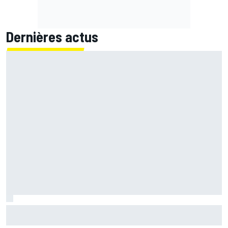
Dernières actus
Quartararo n'a jamais discuté de 2027 avec Yamaha :
"J'avais besoin d'air frais"