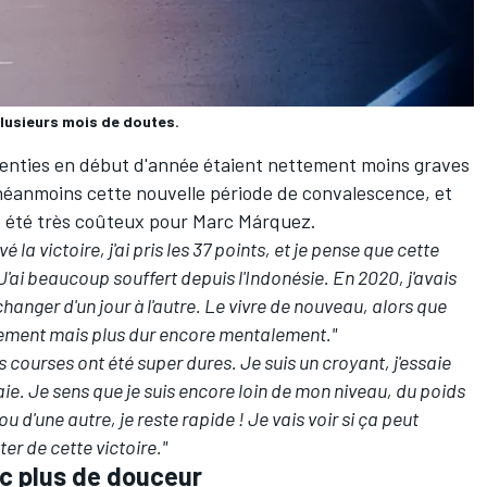
plusieurs mois de doutes.
ssenties en début d'année étaient nettement moins graves
 néanmoins cette nouvelle période de convalescence, et
nt été très coûteux pour Marc Márquez.
la victoire, j'ai pris les 37 points, et je pense que cette
J'ai beaucoup souffert depuis l'Indonésie. En 2020, j'avais
changer d'un jour à l'autre. Le vivre de nouveau, alors que
uement mais plus dur encore mentalement."
 courses ont été super dures. Je suis un croyant, j'essaie
aie. Je sens que je suis encore loin de mon niveau, du poids
u d'une autre, je reste rapide ! Je vais voir si ça peut
er de cette victoire."
c plus de douceur