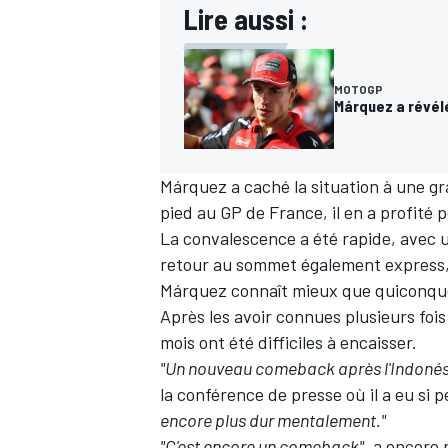
Lire aussi :
MOTOGP
Márquez a révélé
Márquez a caché la situation à une gr
pied au GP de France, il en a profité po
La convalescence a été rapide, avec u
retour au sommet également express, 
Márquez connaît mieux que quiconque 
Après les avoir connues plusieurs fois
mois ont été difficiles à encaisser.
"Un nouveau comeback après l'Indonési
la conférence de presse où il a eu si
encore plus dur mentalement."
"C'est encore un comeback"
, a encore