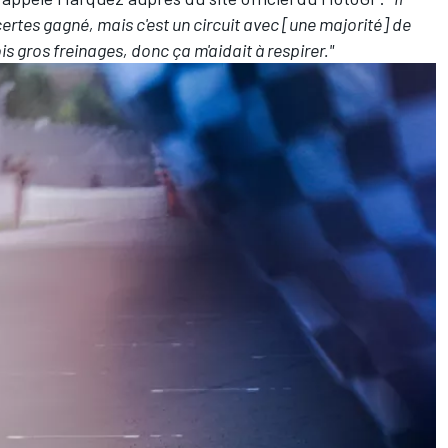
certes gagné, mais c'est un circuit avec [une majorité] de
ois gros freinages, donc ça m'aidait à respirer."