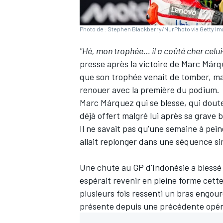
Photo de : Stephen Blackberry/NurPhoto via Getty I
"Hé, mon trophée… il a coûté cher celui
presse après la victoire de
Marc Márq
que son trophée venait de tomber, ma
renouer avec la première du podium.
Marc Márquez qui se blesse, qui doute, 
déjà offert malgré lui après sa grave b
Il ne savait pas qu'une semaine à pei
allait replonger dans une séquence sim
Une chute au GP d'Indonésie a blessé l'
espérait revenir en pleine forme cette
plusieurs fois ressenti un bras engour
présente depuis une précédente opérat