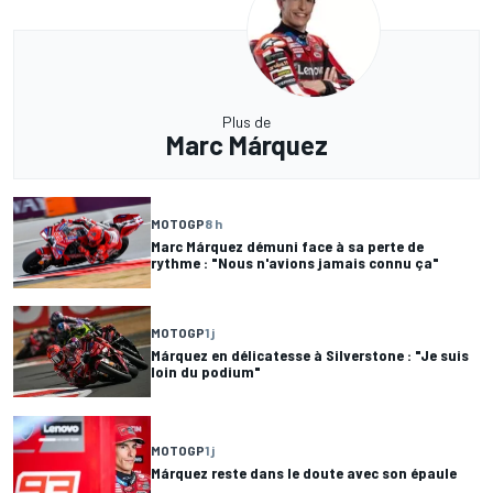
Plus de
Marc Márquez
MOTOGP
8 h
Marc Márquez démuni face à sa perte de
rythme : "Nous n'avions jamais connu ça"
MOTOGP
1 j
Márquez en délicatesse à Silverstone : "Je suis
loin du podium"
MOTOGP
1 j
Márquez reste dans le doute avec son épaule