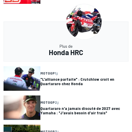
Plus de
Honda HRC
MOTOGP
1 j
"L'alliance parfaite" : Crutchlow croit en
Quartararo chez Honda
MOTOGP
2 j
Quartararo n'a jamais discuté de 2027 avec
Yamaha : "J'avais besoin d'air frais"
MOTOGP
3 j