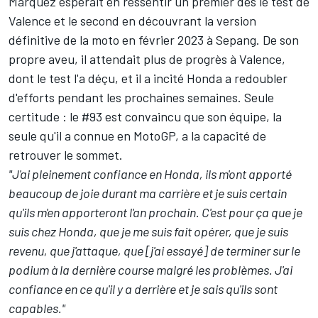
Márquez espérait en ressentir un premier dès le test de
Valence et le second en découvrant la version
définitive de la moto en février 2023 à Sepang. De son
propre aveu,
il attendait plus de progrès à Valence
,
dont le test l'a déçu, et il a incité Honda a redoubler
d'efforts pendant les prochaines semaines. Seule
certitude : le #93 est convaincu que son équipe, la
seule qu'il a connue en MotoGP, a la capacité de
retrouver le sommet.
"
J'ai pleinement confiance en Honda, ils m'ont apporté
beaucoup de joie durant ma carrière et je suis certain
qu'ils m'en apporteront l'an prochain. C'est pour ça que je
suis chez Honda, que je me suis fait opérer, que je suis
revenu, que j'attaque, que [j'ai essayé] de terminer sur le
podium à la dernière course malgré les problèmes. J'ai
confiance en ce qu'il y a derrière et je sais qu'ils sont
capables."