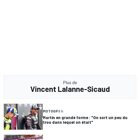
Plus de
Vincent Lalanne-Sicaud
MOTOGP
9 h
Martín en grande forme : "On sort un peu du
trou dans lequel on était"