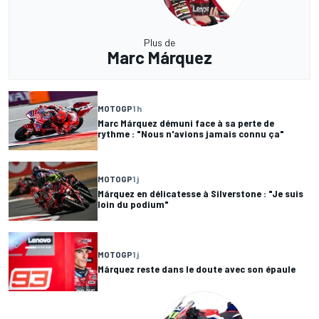
Plus de
Marc Márquez
MOTOGP
1 h
Marc Márquez démuni face à sa perte de
rythme : "Nous n'avions jamais connu ça"
MOTOGP
1 j
Márquez en délicatesse à Silverstone : "Je suis
loin du podium"
MOTOGP
1 j
Márquez reste dans le doute avec son épaule