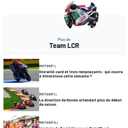
Plus de
Team LCR
MOTOGP
1 j
Une wild-card et trois remplaçants : qui courra
à Silverstone cette semaine ?
MOTOGP
3 j
La direction de Honda attendait plus du début
de saison
MOTOGP
16 j