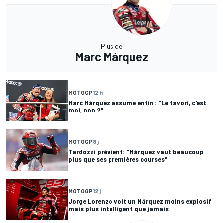
Plus de
Marc Márquez
MOTOGP
12 h
Marc Márquez assume enfin : "Le favori, c'est
moi, non ?"
MOTOGP
8 j
Tardozzi prévient: "Márquez vaut beaucoup
plus que ses premières courses"
MOTOGP
12 j
Jorge Lorenzo voit un Márquez moins explosif
mais plus intelligent que jamais