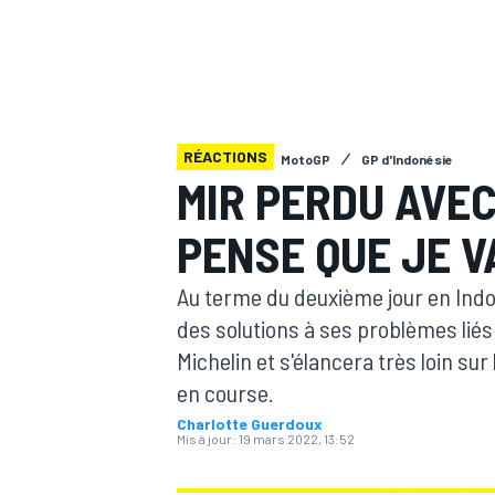
RÉACTIONS
MotoGP
GP d'Indonésie
MOTOGP
MIR PERDU AVEC
PENSE QUE JE V
Au terme du deuxième jour en Indo
des solutions à ses problèmes liés
Michelin et s'élancera très loin sur 
en course.
Charlotte Guerdoux
Mis à jour:
19 mars 2022, 13:52