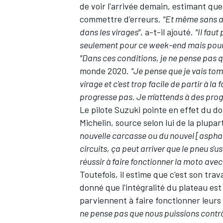
de voir l'arrivée demain, estimant que
commettre d’erreurs.
"Et même sans au
dans les virages"
, a-t-il ajouté.
"Il fau
seulement pour ce week-end mais pour l
"Dans ces conditions, je ne pense pas qu
monde 2020.
"Je pense que je vais tom
virage et c'est trop facile de partir à l
progresse pas. Je m'attends à des progr
Le pilote Suzuki pointe en effet du do
Michelin
, source selon lui de la plupa
nouvelle carcasse ou du nouvel [asphal
circuits, ça peut arriver que le pneu s'
réussir à faire fonctionner la moto avec
Toutefois, il estime que c'est son trav
donné que l'intégralité du plateau es
parviennent à faire fonctionner leur
ne pense pas que nous puissions contrôl