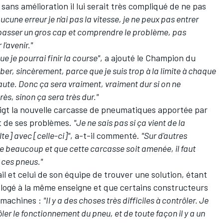
 sans amélioration il lui serait très compliqué de ne pas
cune erreur je n'ai pas la vitesse, je ne peux pas entrer
t passer un gros cap et comprendre le problème, pas
'avenir."
e je pourrai finir la course"
, a ajouté le Champion du
ber, sincèrement, parce que je suis trop à la limite à chaque
a faute. Donc ça sera vraiment, vraiment dur si on ne
ès, sinon ça sera très dur."
igt la
nouvelle carcasse de pneumatiques apportée par
rt de ses problèmes.
"Je ne sais pas si ça vient de la
te] avec [celle-ci]"
, a-t-il commenté.
"Sur d'autres
use beaucoup et que cette carcasse soit amenée, il faut
 ces pneus."
ail et celui de son équipe de trouver une solution, étant
t logé à la même enseigne et que certains constructeurs
s machines :
"Il y a des choses très difficiles à contrôler. Je
er le fonctionnement du pneu, et de toute façon il y a un