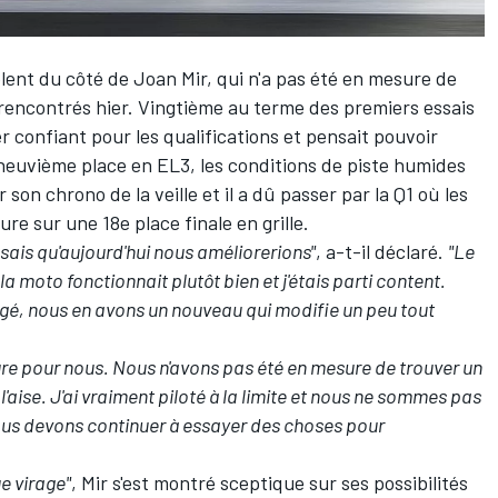
blent du côté de
Joan Mir
, qui n'a pas été en mesure de
rencontrés hier. Vingtième au terme des premiers essais
er confiant pour les qualifications et pensait pouvoir
euvième place en EL3, les conditions de piste humides
 son chrono de la veille et il a dû passer par la Q1 où les
e sur une 18e place finale en grille.
ensais qu'aujourd'hui nous améliorerions"
, a-t-il déclaré.
"Le
la moto fonctionnait plutôt bien et j'étais parti content.
gé, nous en avons un nouveau qui modifie un peu tout
ure pour nous. Nous n'avons pas été en mesure de trouver un
l'aise. J'ai vraiment piloté à la limite et nous ne sommes pas
us devons continuer à essayer des choses pour
e virage"
, Mir s'est montré sceptique sur ses possibilités