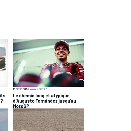
MOTOGP
4 mars 2023
its
Le chemin long et atypique
 ?
d'Augusto Fernández jusqu’au
MotoGP