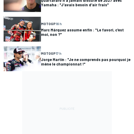
Quartararo n'a jamais discuté de 2027 avec
Yamaha : "J'avais besoin d'air frais"
MOTOGP
16 h
Marc Márquez assume enfin : "Le favori, c'est
moi, non ?"
MOTOGP
17 h
Jorge Martín : "Je ne comprends pas pourquoi je
mène le championnat !"