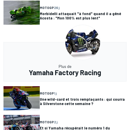
MOTOGP
26 j
Morbidelli attaquait "à fond" quand il a gêné
Acosta : "Mon 100% est plus lent"
Plus de
Yamaha Factory Racing
MOTOGP
1 j
Une wild-card et trois remplaçants : qui courra
à Silverstone cette semaine ?
MOTOGP
2 j
Et si Yamaha récupérait le numéro 1 du