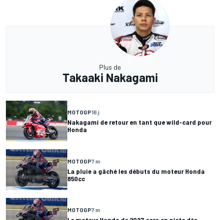
Plus de
Takaaki Nakagami
MOTOGP
16 j
Nakagami de retour en tant que wild-card pour
Honda
MOTOGP
7 m
La pluie a gâché les débuts du moteur Honda
850cc
MOTOGP
7 m
Le moteur Honda de 2027 sera en piste dès