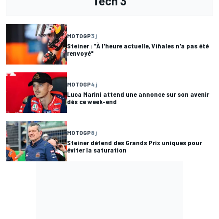
Tech 3
MOTOGP
3 j
Steiner : "À l'heure actuelle, Viñales n'a pas été
renvoyé"
MOTOGP
4 j
Luca Marini attend une annonce sur son avenir
dès ce week-end
MOTOGP
8 j
Steiner défend des Grands Prix uniques pour
éviter la saturation