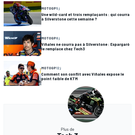
MOTOGP
5 j
Une wild-card et trois remplaçants : qui courra
à Silverstone cette semaine ?
MOTOGP
6 j
Viñales ne courra pas à Silverstone : Espargaró
le remplace chez Tech3
MOTOGP
12 j
Comment son conflit avec Viñales expose le
point faible de KTM
Plus de