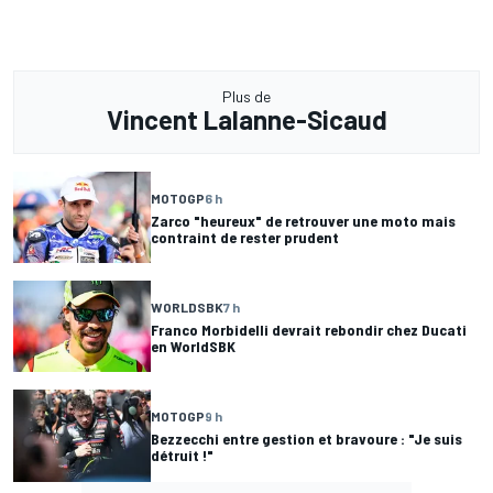
Plus de
Vincent Lalanne-Sicaud
MOTOGP
6 h
Zarco "heureux" de retrouver une moto mais
contraint de rester prudent
WORLDSBK
7 h
Franco Morbidelli devrait rebondir chez Ducati
en WorldSBK
MOTOGP
9 h
Bezzecchi entre gestion et bravoure : "Je suis
détruit !"