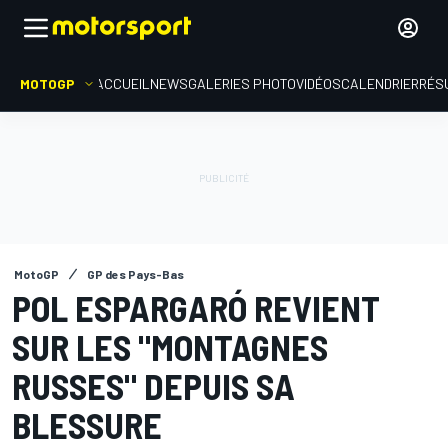
MOTOGP
ACCUEIL
NEWS
GALERIES PHOTO
VIDÉOS
CALENDRIER
RÉS
MotoGP
GP des Pays-Bas
POL ESPARGARÓ REVIENT
SUR LES "MONTAGNES
RUSSES" DEPUIS SA
BLESSURE