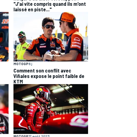
"J'ai vite compris quand ils m'ont
laissé en piste..."
MOTOGP
8 j
Comment son conflit avec
Viñales expose le point faible de
KTM
MOTOGP
17 août 2023