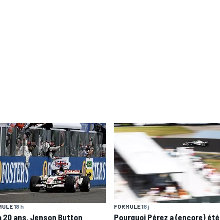
ULE 1
8 h
FORMULE 1
8 j
 a 20 ans, Jenson Button
Pourquoi Pérez a (encore) été