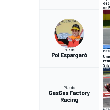
déc
en 
Plus de
MOT
Pol Espargaró
Une
rem
Sil
Plus de
GasGas Factory
Racing
MOT