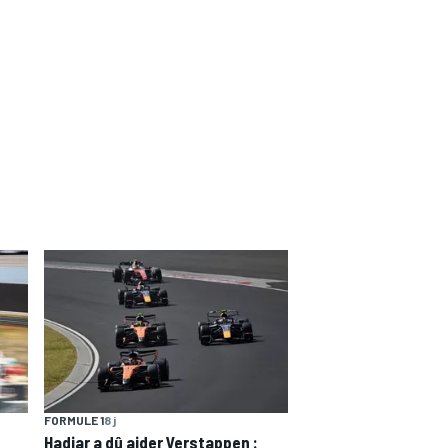
FORMULE 1
8 j
Hadjar a dû aider Verstappen :