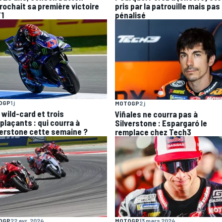
rochait sa première victoire
pris par la patrouille mais pas
F1
pénalisé
OGP
1 j
MOTOGP
2 j
 wild-card et trois
Viñales ne courra pas à
plaçants : qui courra à
Silverstone : Espargaró le
verstone cette semaine ?
remplace chez Tech3
OGP
22 avr. 2024
MOTOGP
13 mars 2024