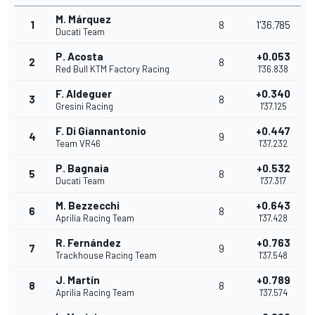
M. Márquez
1
8
1'36.785
Ducati Team
P. Acosta
+0.053
2
8
Red Bull KTM Factory Racing
1'36.838
F. Aldeguer
+0.340
3
8
Gresini Racing
1'37.125
F. Di Giannantonio
+0.447
4
9
Team VR46
1'37.232
P. Bagnaia
+0.532
5
8
Ducati Team
1'37.317
M. Bezzecchi
+0.643
6
8
Aprilia Racing Team
1'37.428
R. Fernández
+0.763
7
9
Trackhouse Racing Team
1'37.548
J. Martín
+0.789
8
8
Aprilia Racing Team
1'37.574