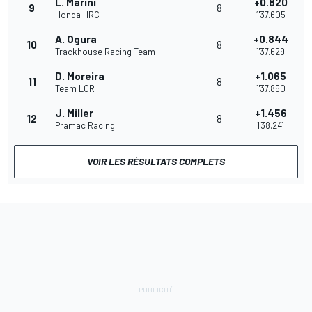
L. Marini
+0.820
9
8
Honda HRC
1'37.605
A. Ogura
+0.844
10
8
Trackhouse Racing Team
1'37.629
D. Moreira
+1.065
11
8
Team LCR
1'37.850
J. Miller
+1.456
12
8
Pramac Racing
1'38.241
VOIR LES RÉSULTATS COMPLETS