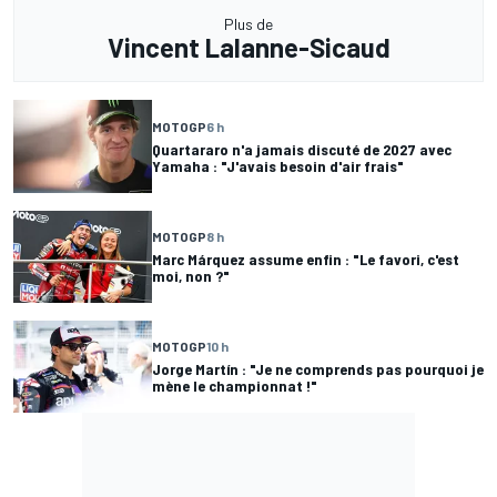
Plus de
Vincent Lalanne-Sicaud
MOTOGP
6 h
Quartararo n'a jamais discuté de 2027 avec
Yamaha : "J'avais besoin d'air frais"
MOTOGP
8 h
Marc Márquez assume enfin : "Le favori, c'est
moi, non ?"
MOTOGP
10 h
Jorge Martín : "Je ne comprends pas pourquoi je
mène le championnat !"