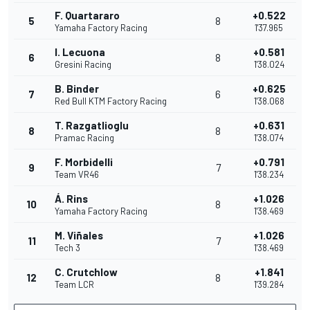
F. Quartararo
+0.522
5
8
Yamaha Factory Racing
1'37.965
I. Lecuona
+0.581
6
8
Gresini Racing
1'38.024
B. Binder
+0.625
7
6
Red Bull KTM Factory Racing
1'38.068
T. Razgatlioglu
+0.631
8
8
Pramac Racing
1'38.074
F. Morbidelli
+0.791
9
7
Team VR46
1'38.234
Á. Rins
+1.026
10
8
Yamaha Factory Racing
1'38.469
M. Viñales
+1.026
11
7
Tech 3
1'38.469
C. Crutchlow
+1.841
12
8
Team LCR
1'39.284