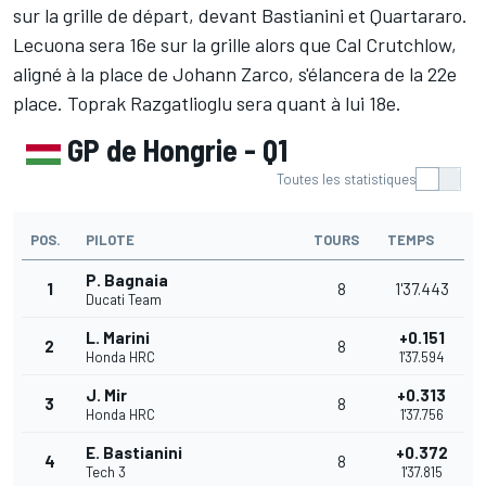
sur la grille de départ, devant Bastianini et Quartararo.
Lecuona sera 16e sur la grille alors que Cal Crutchlow,
aligné à la place de Johann Zarco, s'élancera de la 22e
place. Toprak Razgatlioglu sera quant à lui 18e.
GP de Hongrie - Q1
Toutes les statistiques
POS.
PILOTE
TOURS
TEMPS
P. Bagnaia
1
8
1'37.443
Ducati Team
L. Marini
+0.151
2
8
Honda HRC
1'37.594
J. Mir
+0.313
3
8
Honda HRC
1'37.756
E. Bastianini
+0.372
4
8
Tech 3
1'37.815