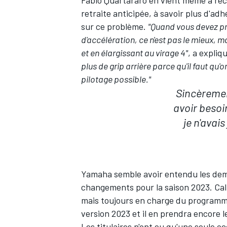
retraite anticipée, à savoir plus d'adh
sur ce problème
.
"Quand vous devez pr
d'accélération, ce n'est pas le mieux, ma
et en élargissant au virage 4"
, a expliq
AUTRES CHAMPIONNATS
plus de grip arrière parce qu'il faut qu'
pilotage possible."
Sincèremen
avoir besoin
je n'avai
Yamaha semble avoir entendu les dema
changements pour la saison 2023.
Cal
mais toujours en charge du programme 
version 2023 et il en prendra encore l
Les titulaires n'ont eu qu'une seule o