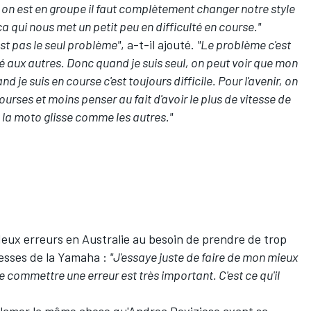
on est en groupe il faut complètement changer notre style
a qui nous met un petit peu en difficulté en course."
est pas le seul problème"
, a-t-il ajouté.
"Le problème c'est
é aux autres. Donc quand je suis seul, on peut voir que mon
d je suis en course c'est toujours difficile. Pour l'avenir, on
urses et moins penser au fait d'avoir le plus de vitesse de
 la moto glisse comme les autres."
ux erreurs en Australie au besoin de prendre de trop
lesses de la Yamaha :
"J'essaye juste de faire de mon mieux
de commettre une erreur est très important. C'est ce qu'il
clamer la même chose qu'
Andrea Dovizioso
avant sa