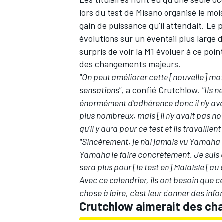
lors du test de Misano organisé le mo
gain de puissance qu'il attendait
. Le 
évolutions sur un éventail plus large d
surpris de voir la M1 évoluer à ce poi
des changements majeurs.
"On peut améliorer cette [nouvelle] moto
sensations"
, a confié Crutchlow.
"Ils n
énormément d'adhérence donc il n'y avai
plus nombreux, mais [il n'y avait pas non
qu'il y aura pour ce test et ils travaillent
"Sincèrement, je n'ai jamais vu Yamaha a
Yamaha le faire concrètement. Je suis o
sera plus pour [le test en] Malaisie [au 
Avec ce calendrier, ils ont besoin que ce
chose à faire, c'est leur donner des inf
Crutchlow aimerait des ch