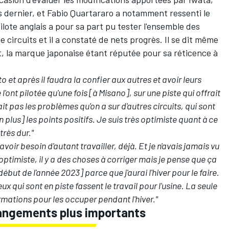
is dernier, et Fabio Quartararo a notamment
ressenti le
pilote anglais a pour sa part pu tester l'ensemble des
e circuits et il a constaté de nets progrès. Il se dit même
nt, la marque japonaise étant réputée pour sa réticence à
 et après il faudra la confier aux autres et avoir leurs
e l'ont pilotée qu'une fois [à Misano], sur une piste qui offrait
t pas les problèmes qu'on a sur d'autres circuits, qui sont
 plus] les points positifs. Je suis très optimiste quant à ce
 très dur."
voir besoin d'autant travailler, déjà. Et je n'avais jamais vu
ptimiste, il y a des choses à corriger mais je pense que ça
début de l'année 2023] parce que j'aurai l'hiver pour le faire.
ux qui sont en piste fassent le travail pour l'usine. La seule
ormations pour les occuper pendant l'hiver."
angements plus importants