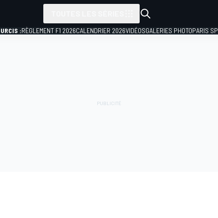
TOUTES LES SÉRIES
URCIS :
RÈGLEMENT F1 2026
CALENDRIER 2026
VIDÉOS
GALERIES PHOTO
PARIS S