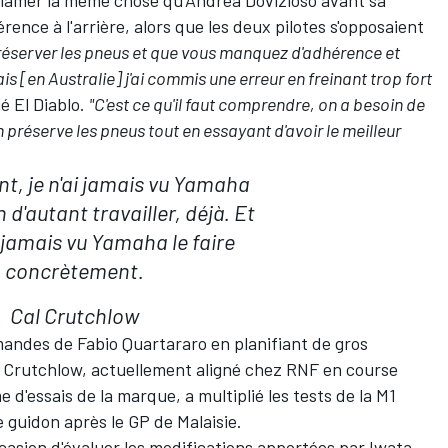
érence à l'arrière, alors que les deux pilotes
s'opposaient
éserver les pneus et que vous manquez d'adhérence et
is [en Australie] j'ai commis une erreur en freinant trop fort
ué El Diablo.
"C'est ce qu'il faut comprendre, on a besoin de
on préserve les pneus tout en essayant d'avoir le meilleur
t, je n'ai jamais vu Yamaha
 d'autant travailler, déjà. Et
s jamais vu Yamaha le faire
concrètement.
Cal Crutchlow
ndes de Fabio Quartararo en planifiant de gros
 Crutchlow
, actuellement aligné chez RNF en course
d'essais de la marque, a multiplié les tests de la M1
e guidon après le GP de Malaisie.
ccasion d'évaluer les modifications apportées par Iwata,