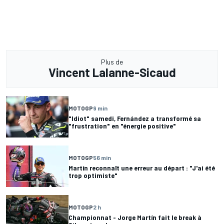
Plus de
Vincent Lalanne-Sicaud
MOTOGP
9 min
"Idiot" samedi, Fernández a transformé sa
"frustration" en "énergie positive"
MOTOGP
56 min
Martín reconnaît une erreur au départ : "J'ai été
trop optimiste"
MOTOGP
2 h
Championnat - Jorge Martín fait le break à