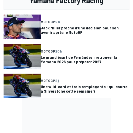
Yamaha Factory Racing
MOTOGP
2 h
Jack Miller proche d'une décision pour son
avenir après le MotoGP
MOTOGP
20 h
Le grand écart de Fernández : retrouver la
Yamaha 2026 pour préparer 2027
MOTOGP
2 j
Une wild-card et trois remplaçants : qui courra
à Silverstone cette semaine ?