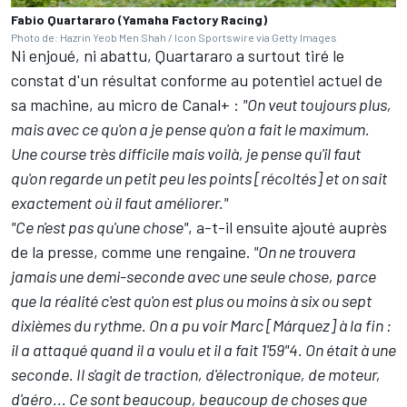
Fabio Quartararo (Yamaha Factory Racing)
Photo de: Hazrin Yeob Men Shah / Icon Sportswire via Getty Images
Ni enjoué, ni abattu, Quartararo a surtout tiré le
constat d'un résultat conforme au potentiel actuel de
sa machine, au micro de Canal+ :
"On veut toujours plus,
mais avec ce qu'on a je pense qu'on a fait le maximum.
Une course très difficile mais voilà, je pense qu'il faut
qu'on regarde un petit peu les points [récoltés] et on sait
exactement où il faut améliorer."
"Ce n'est pas qu'une chose"
, a-t-il ensuite ajouté auprès
de la presse, comme une rengaine.
"On ne trouvera
jamais une demi-seconde avec une seule chose, parce
que la réalité c'est qu'on est plus ou moins à six ou sept
dixièmes du rythme. On a pu voir Marc [Márquez] à la fin :
il a attaqué quand il a voulu et il a fait 1'59"4. On était à une
seconde. Il s'agit de traction, d'électronique, de moteur,
d'aéro... Ce sont beaucoup, beaucoup de choses que