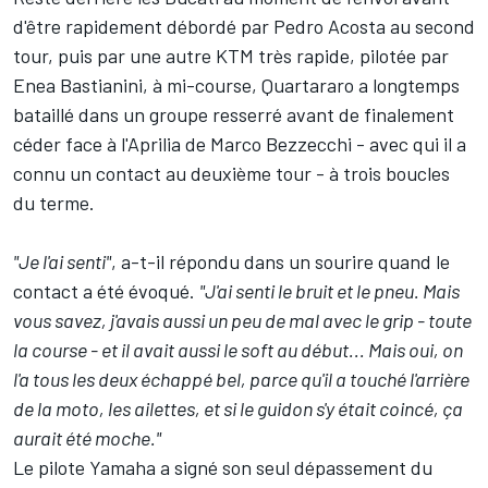
d'être rapidement débordé par
Pedro Acosta
au second
tour, puis par une autre KTM très rapide, pilotée par
Enea Bastianini
, à mi-course, Quartararo a longtemps
bataillé dans un groupe resserré avant de finalement
céder face à l'Aprilia de
Marco Bezzecchi
- avec qui il a
connu un contact au deuxième tour - à trois boucles
du terme.
"Je l'ai senti"
, a-t-il répondu dans un sourire quand le
contact a été évoqué.
"J'ai senti le bruit et le pneu. Mais
vous savez, j'avais aussi un peu de mal avec le grip - toute
la course - et il avait aussi le soft au début... Mais oui, on
l'a tous les deux échappé bel, parce qu'il a touché l'arrière
de la moto, les ailettes, et si le guidon s'y était coincé, ça
aurait été moche."
Le pilote Yamaha a signé son seul dépassement du