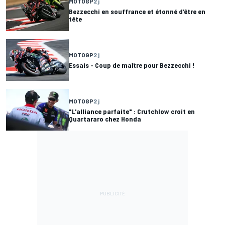
MOTOGP
2 j
Bezzecchi en souffrance et étonné d'être en
tête
MOTOGP
2 j
Essais - Coup de maître pour Bezzecchi !
MOTOGP
2 j
"L'alliance parfaite" : Crutchlow croit en
Quartararo chez Honda