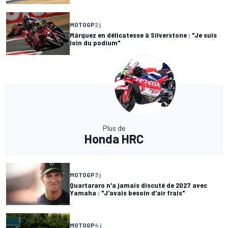
MOTOGP
2 j
Márquez en délicatesse à Silverstone : "Je suis
loin du podium"
Plus de
Honda HRC
MOTOGP
3 j
Quartararo n'a jamais discuté de 2027 avec
Yamaha : "J'avais besoin d'air frais"
MOTOGP
4 j