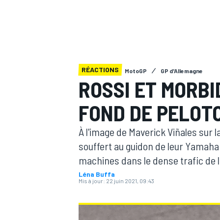
RÉACTIONS
MotoGP
GP d'Allemagne
MOTOGP
ROSSI ET MORBI
FOND DE PELOT
À l'image de Maverick Viñales sur l
souffert au guidon de leur Yamaha
machines dans le dense trafic de l
Léna Buffa
Mis à jour:
22 juin 2021, 09:43