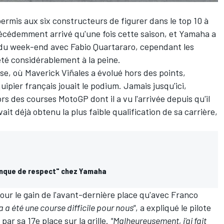
permis aux six constructeurs de figurer dans le top 10 à
 précédemment arrivé qu'une fois cette saison, et
Yamaha
a
ng du week-end avec
Fabio Quartararo
, cependant les
été considérablement à la peine.
rse, où
Maverick Viñales
a évolué hors des points,
ipier français jouait le podium. Jamais jusqu'ici,
rs des courses MotoGP dont il a vu l'arrivée depuis qu'il
avait déjà obtenu la plus faible qualification de sa carrière,
anque de respect" chez Yamaha
 pour le gain de l'avant-dernière place qu'avec
Franco
a a été une course difficile pour nous"
, a expliqué le pilote
 par sa 17e place sur la grille.
"Malheureusement, j'ai fait