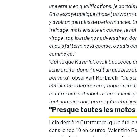
une erreur en qualifications, je partais 
On a essayé quelque chose [au warm-up
y avoir un peu plus de performances. On 
freinage, mais ensuite en course, je n'a
virage trop loin de nos adversaires, do
et puis j'ai terminé la course. Je sais q
comme ça."
"J'ai vu que Maverick avait beaucoup de
ligne droite, donc il avait un peu plus d
parvenu"
, observait Morbidelli.
"Je pen
c'était d'être derrière un groupe de m
montrer son potentiel. Je ne connais pas
tout comme nous, parce qu'on était juste
"Presque toutes les motos 
Loin derrière Quartararo, qui a été le 
dans le top 10 en course,
Valentino Ro