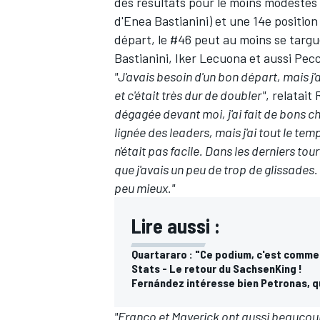
des résultats pour le moins modestes : 
d'Enea Bastianini
) et une 14e positio
départ, le #46 peut au moins se targ
Bastianini, Iker Lecuona et aussi Pe
"J'avais besoin d'un bon départ, mais j'a
AUTRES CHAMPIONNATS
et c'était très dur de doubler"
, relatait
dégagée devant moi, j'ai fait de bons chr
lignée des leaders, mais j'ai tout le tem
n'était pas facile. Dans les derniers tou
que j'avais un peu de trop de glissades. 
peu mieux."
Lire aussi :
Quartararo : "Ce podium, c'est comme 
Stats - Le retour du SachsenKing !
Fernández intéresse bien Petronas, q
"Franco et Maverick ont aussi beaucoup 