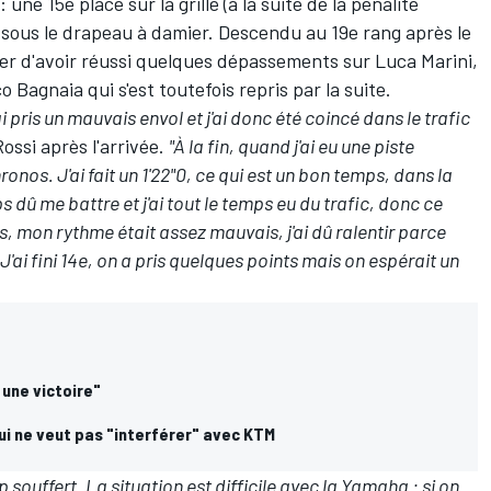
une 15e place sur la grille (
à la suite de la pénalité
n sous le drapeau à damier. Descendu au 19e rang après le
uer d'avoir réussi quelques dépassements sur Luca Marini,
cco Bagnaia
qui s'est toutefois repris par la suite
.
i pris un mauvais envol et j'ai donc été coincé dans le trafic
 Rossi après l'arrivée.
"À la fin, quand j'ai eu une piste
onos. J'ai fait un 1'22"0, ce qui est un bon temps, dans la
ps dû me battre et j'ai tout le temps eu du trafic, donc ce
rs, mon rythme était assez mauvais, j'ai dû ralentir parce
J'ai fini 14e, on a pris quelques points mais on espérait un
une victoire"
ui ne veut pas "interférer" avec KTM
souffert. La situation est difficile avec la Yamaha : si on