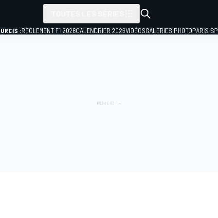
TOUTES LES SÉRIES
URCIS :
RÈGLEMENT F1 2026
CALENDRIER 2026
VIDÉOS
GALERIES PHOTO
PARIS S