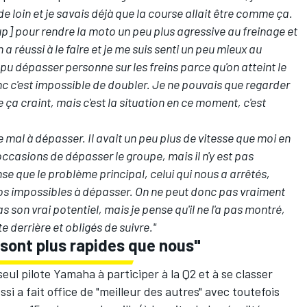
de loin et je savais déjà que la course allait être comme ça.
] pour rendre la moto un peu plus agressive au freinage et
a réussi à le faire et je me suis senti un peu mieux au
i pu dépasser personne sur les freins parce qu'on atteint le
nc c'est impossible de doubler. Je ne pouvais que regarder
ue ça craint, mais c'est la situation en ce moment, c'est
 mal à dépasser. Il avait un peu plus de vitesse que moi en
'occasions de dépasser le groupe, mais il n'y est pas
se que le problème principal, celui qui nous a arrêtés,
otos impossibles à dépasser. On ne peut donc pas vraiment
 son vrai potentiel, mais je pense qu'il ne l'a pas montré,
 derrière et obligés de suivre."
sont plus rapides que nous"
seul pilote Yamaha à participer à la Q2 et à se classer
ssi
a fait office de "meilleur des autres" avec toutefois