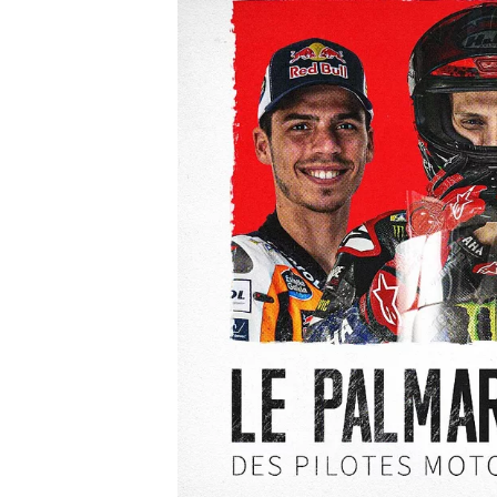
WRC
WEC