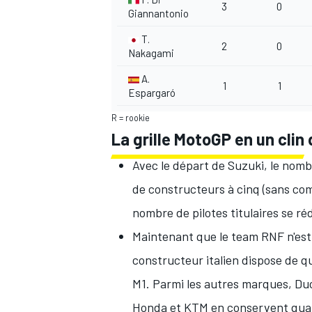
3
0
Giannantonio
T.
2
0
Nakagami
A.
1
1
Espargaró
R = rookie
La grille MotoGP en un clin 
Avec le départ de Suzuki,
le nomb
de constructeurs à cinq (sans c
nombre de pilotes titulaires se réd
Maintenant que le team RNF n'est 
constructeur italien dispose de qua
M1. Parmi les autres marques, Duc
Honda et KTM en conservent qua