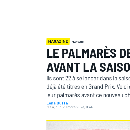
MAGAZINE
MotoGP
MOTOGP
LE PALMARÈS D
AVANT LA SAIS
Ils sont 22 à se lancer dans la sai
déjà été titrés en Grand Prix. Voici
leur palmarès avant ce nouveau c
Léna Buffa
Mis à jour:
20 mars 2023, 11:44