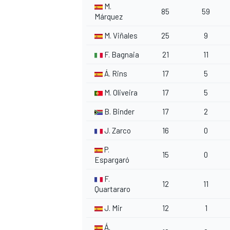
M.
85
59
Márquez
M. Viñales
25
9
F. Bagnaia
21
11
AUTRES CHAMPIONNATS
Á. Rins
17
5
M. Oliveira
17
5
B. Binder
17
2
J. Zarco
16
0
P.
15
0
Espargaró
F.
12
11
Quartararo
J. Mir
12
1
Á.