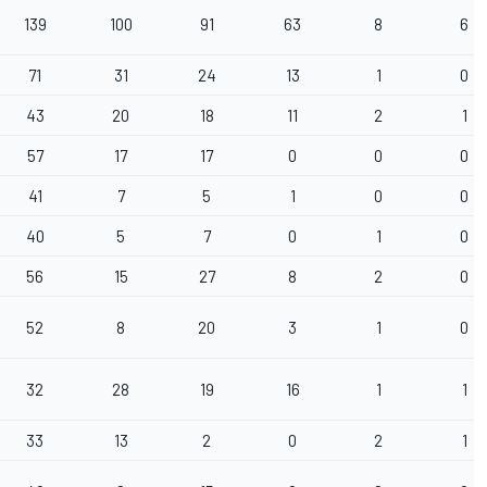
139
100
91
63
8
6
71
31
24
13
1
0
43
20
18
11
2
1
57
17
17
0
0
0
41
7
5
1
0
0
40
5
7
0
1
0
56
15
27
8
2
0
52
8
20
3
1
0
32
28
19
16
1
1
33
13
2
0
2
1