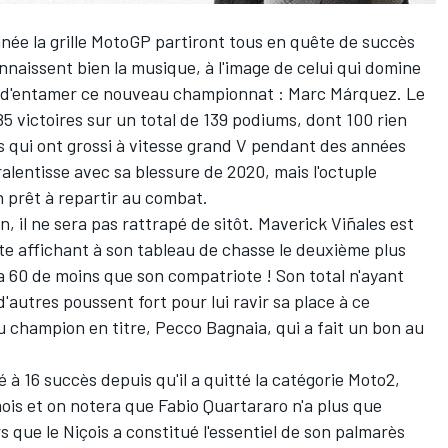
ée la grille MotoGP partiront tous en quête de succès
onnaissent bien la musique, à l'image de celui qui domine
 d'entamer ce nouveau championnat : Marc Márquez. Le
5 victoires sur un total de 139 podiums, dont 100 rien
s qui ont grossi à vitesse grand V pendant des années
ralentisse avec sa blessure de 2020, mais l'octuple
prêt à repartir au combat.
n, il ne sera pas rattrapé de sitôt. Maverick Viñales est
te affichant à son tableau de chasse le deuxième plus
 a 60 de moins que son compatriote ! Son total n'ayant
'autres poussent fort pour lui ravir sa place à ce
du champion en titre, Pecco Bagnaia, qui a fait un bon au
 à 16 succès depuis qu'il a quitté la catégorie Moto2,
mois et on notera que Fabio Quartararo n'a plus que
s que le Niçois a constitué l'essentiel de son palmarès