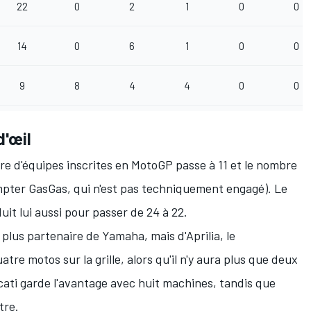
22
0
2
1
0
0
14
0
6
1
0
0
9
8
4
4
0
0
d'œil
re d'équipes inscrites en MotoGP
passe à 11 et le nombre
ompter
GasGas, qui n'est pas techniquement engagé). Le
uit lui aussi pour passer de 24 à 22.
plus partenaire de Yamaha, mais d'Aprilia, le
tre motos sur la grille, alors qu'il n'y aura plus que deux
ati garde l'avantage avec huit machines, tandis que
tre.