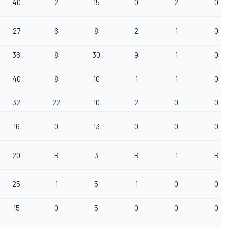
40
2
15
0
2
0
27
6
8
2
1
0
36
8
30
9
1
0
40
8
10
1
1
0
32
22
10
2
0
0
16
0
13
0
0
0
20
R
3
R
1
R
25
1
5
1
0
0
15
0
5
0
0
0