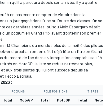
emin qu'il a parcouru depuis son arrivée, il y a quatre
nt neuf à ne pas encore compter de victoire dans la
nt un jour gagné dans l'une ou l'autre des classes. On se
ente ces dernières années, puisqu'Aleix Espargaró n'était
e d'un podium en Grand Prix avant d'obtenir son premier
ne.
si 13 Champions du monde : plus de la moitié des pilotes
eek-end prochain ont en effet déjà fêté un titre en Grand
s du record de l'an dernier, lorsque l'on comptabilisait 14
 titrés en MotoGP, la liste se réduit nettement plus,
et aux trois pilotes qui lui ont succédé depuis sa
 et Pecco Bagnaia.
 2023 :
PODIUMS
POLE POSITIONS
TITRES
Total
MotoGP
Total
MotoGP
Total
MotoG