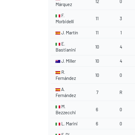
12
0
Márquez
F.
11
3
Morbidelli
J. Martín
11
1
E.
10
4
Bastianini
J. Miller
10
4
R.
10
0
Fernández
A.
7
R
Fernández
M.
6
0
Bezzecchi
L. Marini
6
0
F. Di