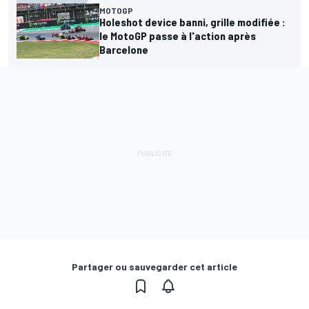
MOTOGP
Holeshot device banni, grille modifiée :
le MotoGP passe à l'action après
Barcelone
Partager ou sauvegarder cet article