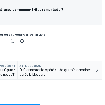
Márquez commence-t-il sa remontada ?
er ou sauvegarder cet article
 PRÉCÉDENT
ARTICLE SUIVANT
ur Ogura :
Di Giannantonio opéré du doigt trois semaines
 du négatif"
après la blessure
S