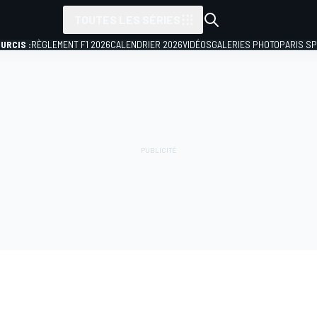
TOUTES LES SÉRIES
URCIS :
RÈGLEMENT F1 2026
CALENDRIER 2026
VIDÉOS
GALERIES PHOTO
PARIS S