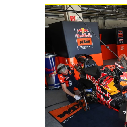
WRC
WEC